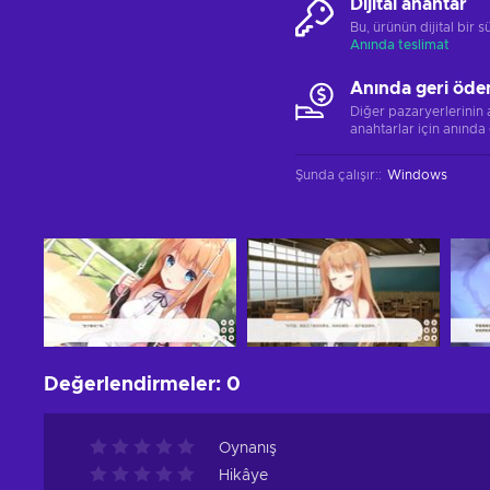
Dijital anahtar
Bu, ürünün dijital bir
Anında teslimat
Anında geri öde
Diğer pazaryerlerinin
anahtarlar için anında
Şunda çalışır:
:
Windows
Değerlendirmeler
:
0
Oynanış
Hikâye