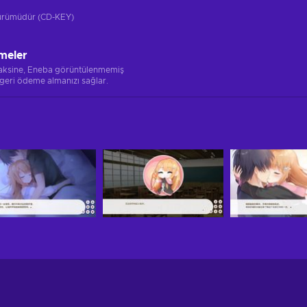
 sürümüdür (CD-KEY)
meler
 aksine, Eneba görüntülenmemiş
 geri ödeme almanızı sağlar.