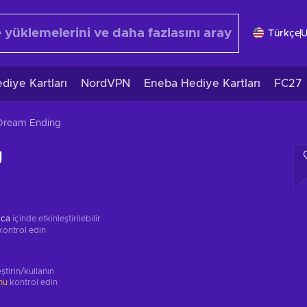
Türkçe
diye Kartları
NordVPN
Eneba Hediye Kartları
FC27
Dream Ending
g
ica
içinde etkinleştirilebilir
kontrol edin
ştirin/kullanın
unu
kontrol edin