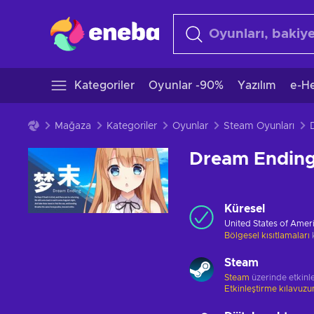
Kategoriler
Oyunlar -90%
Yazılım
e-He
Mağaza
Kategoriler
Oyunlar
Steam Oyunları
Dream Endin
Küresel
United States of Amer
Bölgesel kısıtlamaları
Steam
Steam
üzerinde etkinle
Etkinleştirme kılavuz