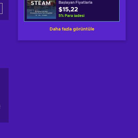
Başlayan Fiyatlarla
$15,22
5
%
Para iadesi
Daha fazla görüntüle
接