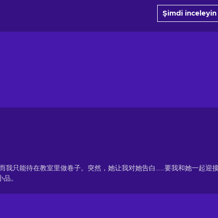
Şimdi inceleyin
，而我只能待在教室里做卷子。突然，她让我对她告白……要我和她一起迎
小品。