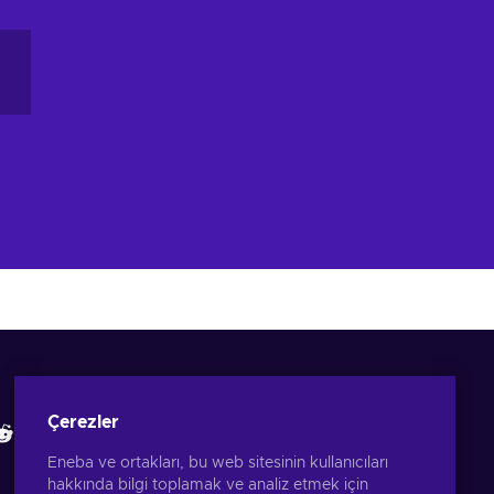
Eneba Uygulamasını İndir
İncelemelerimize bakın
Çerezler
Eneba ve ortakları, bu web sitesinin kullanıcıları
hakkında bilgi toplamak ve analiz etmek için