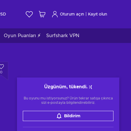
|
USD
Oturum açın
Kayıt olun
Oyun Puanları ⚡
Surfshark VPN
0
Üzgünüm, tükendi.
:(
Bu oyunu mu istiyorsunuz? Ürün tekrar satışa çıkınca
sizi e-postayla bilgilendirebiliriz.
Bildirim