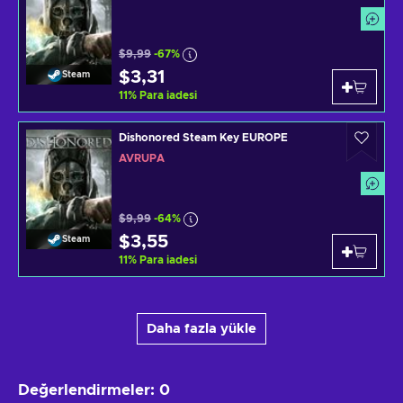
$9,99
-67%
$3,31
Steam
11
%
Para iadesi
Dishonored Steam Key EUROPE
AVRUPA
$9,99
-64%
$3,55
Steam
11
%
Para iadesi
Daha fazla yükle
Değerlendirmeler
:
0