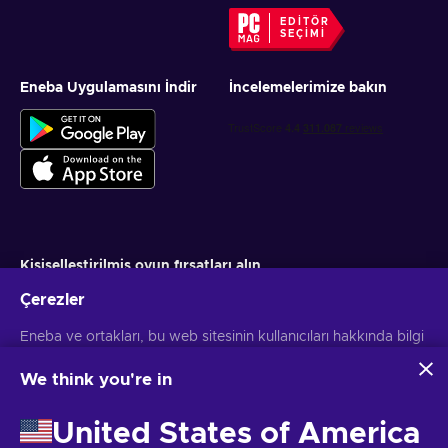
EDITÖR
SEÇIMI
Eneba Uygulamasını İndir
İncelemelerimize bakın
Kişiselleştirilmiş oyun fırsatları alın
Çerezler
Abone ol
Eneba ve ortakları, bu web sitesinin kullanıcıları hakkında bilgi
Aboneliğinizi istediğiniz zaman iptal edebilirsiniz. Daha fazla bilgi için
Gizlilik bildirimini
ziyaret edin
toplamak ve analiz etmek için çerezler ve benzer teknolojiler
kullanır. Bu bilgileri sitedeki içerik, reklamcılık ve diğer
We think you're in
hizmetleri geliştirmek için kullanırız. Kişisel verileriniz ayrıca
Türkçe
USD
reklam kişiselleştirmesi için de kullanılabilir.
United States of America
'Tümünü kabul et'e tıklayarak, bu teknolojilerin Eneba ve