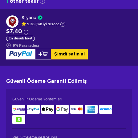
1
other teklif
Sryano
9.38
Çok iyi
derece
$7,40
En düşük fiyat
9
%
Para iadesi
Şimdi satın al
Güvenli Ödeme
Garanti Edilmiş
Güvenilir Ödeme Yöntemleri
Veri Şifreleme ve Koruma