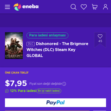
Para iadesi anlaşması
45
Dishonored - The Brigmore
DLC
Witches (DLC) Steam Key
GLOBAL
ÖNE ÇIKAN TEKLIF
$7,95
Fiyat son değil değildir
12
%
Para iadesi
En iyi nakit iadesi