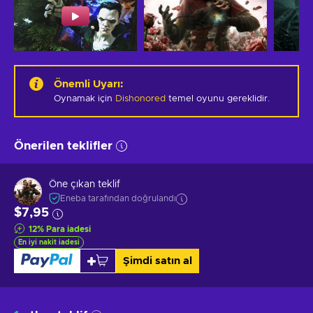
Önemli Uyarı
:
Oynamak için
Dishonored
temel oyunu gereklidir.
Önerilen teklifler
Öne çıkan teklif
Eneba tarafından doğrulandı
$7,95
12
%
Para iadesi
En iyi nakit iadesi
Şimdi satın al