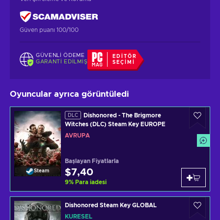
Güven puanı 100/100
GÜVENLI ÖDEME
EDITÖR
GARANTI EDILMIŞ
SEÇIMI
Oyuncular ayrıca görüntüledi
Dishonored - The Brigmore
DLC
Witches (DLC) Steam Key EUROPE
AVRUPA
Başlayan Fiyatlarla
$7,40
Steam
9
%
Para iadesi
Dishonored Steam Key GLOBAL
KÜRESEL