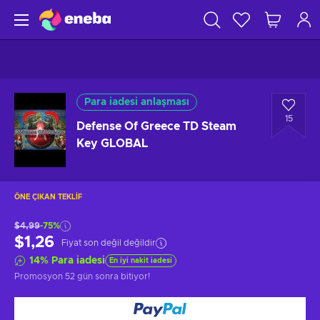
Para iadesi anlaşması
15
Defense Of Greece TD Steam
Key GLOBAL
ÖNE ÇIKAN TEKLIF
$4,99
-75%
$1,26
Fiyat son değil değildir
14
%
Para iadesi
En iyi nakit iadesi
Promosyon
52 gün sonra
bitiyor!