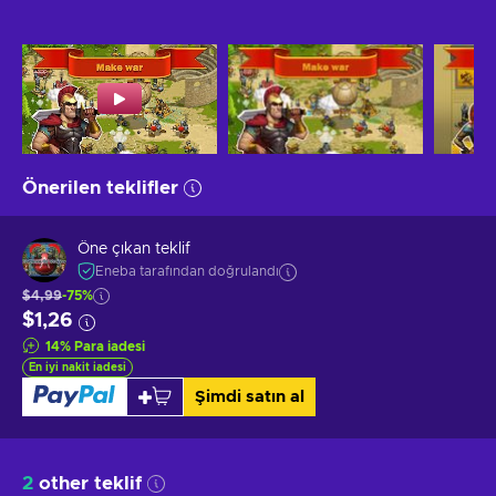
Önerilen teklifler
Öne çıkan teklif
Eneba tarafından doğrulandı
$4,99
-75%
$1,26
14
%
Para iadesi
En iyi nakit iadesi
Şimdi satın al
2
other teklif