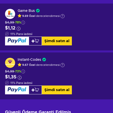
Game Bus
9.69
Özel
derecelendirmesi
$4,99
-78%
$1,12
11
%
Para iadesi
Şimdi satın al
Instant-Codes
9.67
Özel
derecelendirmesi
$4,99
-73%
$1,35
11
%
Para iadesi
Şimdi satın al
Güvenli Ödeme
Garanti Edilmiş