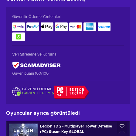
Güvenilir Ödeme Yöntemleri
Veri Şifreleme ve Koruma
Güven puanı 100/100
GÜVENLI ÖDEME
EDITÖR
GARANTI EDILMIŞ
SEÇIMI
Oyuncular ayrıca görüntüledi
Legion TD 2 - Multiplayer Tower Defense
(PC) Steam Key GLOBAL