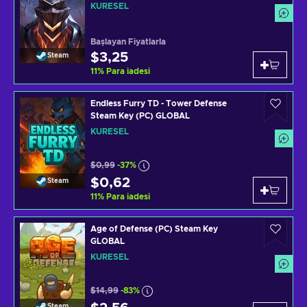
KÜRESEL
Başlayan Fiyatlarla
$3,25
Steam
11
%
Para iadesi
Endless Furry TD - Tower Defense
Steam Key (PC) GLOBAL
KÜRESEL
$0,99
-37%
$0,62
Steam
11
%
Para iadesi
Age of Defense (PC) Steam Key
GLOBAL
KÜRESEL
$14,99
-83%
Steam