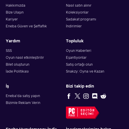
Hakkımızda
Nasıl satın alınır
Bize Ulaşın
Koleksiyonlar
Kariyer
Sadakat programı
Eneba Güven ve Şeffaflık
İndirimler
Yardım
Topluluk
SSS
Oyun Haberleri
Oyun nasıl etkinleştirilir
Eşantiyonlar
Bilet oluşturun
Satış ortağı olun
İade Politikası
Snakzy: Oyna ve Kazan
İş
Bizi takip edin
Eneba'da satış yapın
Bizimle Reklam Verin
EDITÖR
SEÇIMI