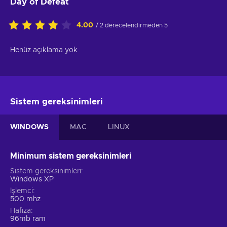
Day of Defeat
4.00
/ 2 derecelendirmeden 5
Henüz açıklama yok
Sistem gereksinimleri
WINDOWS
MAC
LINUX
Minimum sistem gereksinimleri
Sistem gereksinimleri
Windows XP
İşlemci
500 mhz
Hafıza
96mb ram