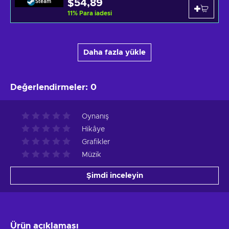
$54,89
Steam
11
%
Para iadesi
Daha fazla yükle
Değerlendirmeler
:
0
Oynanış
Hikâye
Grafikler
Müzik
Şimdi inceleyin
Ürün açıklaması