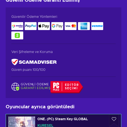
Güvenli Ödeme
Garanti Edilmiş
Güvenilir Ödeme Yöntemleri
Veri Şifreleme ve Koruma
Güven puanı 100/100
GÜVENLI ÖDEME
EDITÖR
GARANTI EDILMIŞ
SEÇIMI
Oyuncular ayrıca görüntüledi
ONE. (PC) Steam Key GLOBAL
KÜRESEL