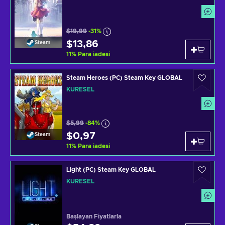
$19,99
-31%
$13,86
Steam
11
%
Para iadesi
Steam Heroes (PC) Steam Key GLOBAL
KÜRESEL
$5,99
-84%
$0,97
Steam
11
%
Para iadesi
Light (PC) Steam Key GLOBAL
KÜRESEL
Başlayan Fiyatlarla