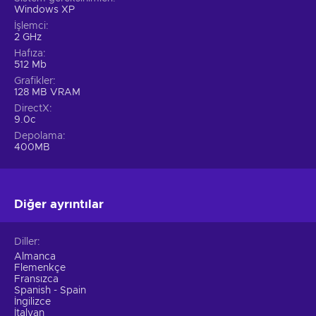
Windows XP
İşlemci
2 GHz
Hafıza
512 Mb
Grafikler
128 MB VRAM
DirectX
9.0c
Depolama
400MB
Diğer ayrıntılar
Diller
Almanca
Flemenkçe
Fransızca
Spanish - Spain
İngilizce
İtalyan