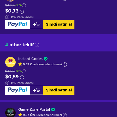
$4,99
-85%
$0,73
11
%
Para iadesi
Şimdi satın al
4
other teklif
Instant-Codes
9.67
Özel
derecelendirmesi
$4,99
-88%
$0,59
11
%
Para iadesi
Şimdi satın al
Game Zone Portal
9.57
Özel
derecelendirmesi