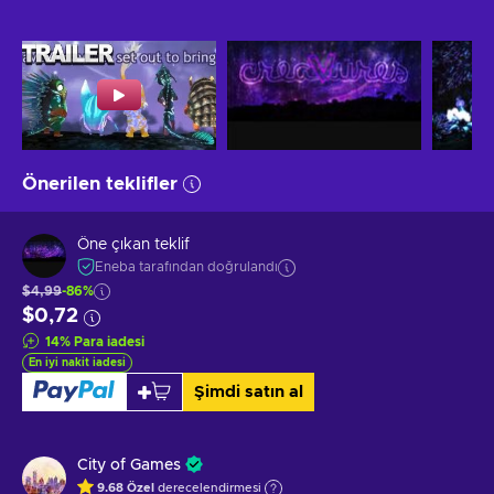
Önerilen teklifler
Öne çıkan teklif
Eneba tarafından doğrulandı
$4,99
-86%
$0,72
14
%
Para iadesi
En iyi nakit iadesi
Şimdi satın al
City of Games
9.68
Özel
derecelendirmesi