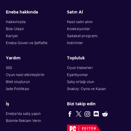
Eneba hakkında
Satın Al
Hakkımızda
Nasıl satın alınır
Bize Ulaşın
Koleksiyonlar
Kariyer
Sadakat programı
Eneba Güven ve Şeffaflık
İndirimler
Yardım
Topluluk
SSS
Oyun Haberleri
Oyun nasıl etkinleştirilir
Eşantiyonlar
Bilet oluşturun
Satış ortağı olun
İade Politikası
Snakzy: Oyna ve Kazan
İş
Bizi takip edin
Eneba'da satış yapın
Bizimle Reklam Verin
EDITÖR