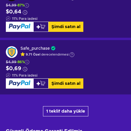
$4,99
-87%
$0,64
11
%
Para iadesi
Şimdi satın al
Safe_purchase
9.71
Özel
derecelendirmesi
$4,99
-86%
$0,69
11
%
Para iadesi
Şimdi satın al
1 teklif daha yükle