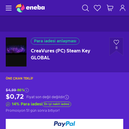
Para iadesi anlaşması
8
CreaVures (PC) Steam Key
GLOBAL
ÖNE ÇIKAN TEKLIF
$4,99
-86%
$0,72
Fiyat son değil değildir
14
%
Para iadesi
En iyi nakit iadesi
Promosyon
51 gün sonra
bitiyor!