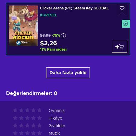
Clicker Arena (PC) Steam Key GLOBAL
KÜRESEL
$8,99
-75%
$2,26
Steam
11
%
Para iadesi
Daha fazla yükle
Değerlendirmeler
:
0
Oynanış
Hikâye
Grafikler
Müzik