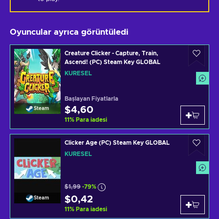
Oyuncular ayrıca görüntüledi
Creature Clicker - Capture, Train,
Ascend! (PC) Steam Key GLOBAL
KÜRESEL
Başlayan Fiyatlarla
$4,60
Steam
11
%
Para iadesi
Clicker Age (PC) Steam Key GLOBAL
KÜRESEL
$1,99
-79%
$0,42
Steam
11
%
Para iadesi