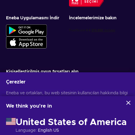
SEÇIMI
Eneba Uygulamasını İndir
İncelemelerimize bakın
Kişiselleştirilmiş oyun fırsatları alın
Çerezler
Abone ol
Eneba ve ortakları, bu web sitesinin kullanıcıları hakkında bilgi
Aboneliğinizi istediğiniz zaman iptal edebilirsiniz. Daha fazla bilgi için
Gizlilik bildirimini
ziyaret edin
toplamak ve analiz etmek için çerezler ve benzer teknolojiler
kullanır. Bu bilgileri sitedeki içerik, reklamcılık ve diğer
We think you're in
hizmetleri geliştirmek için kullanırız. Kişisel verileriniz ayrıca
Türkçe
USD
reklam kişiselleştirmesi için de kullanılabilir.
United States of America
'Tümünü kabul et'e tıklayarak, bu teknolojilerin Eneba ve
ortakları tarafından kullanılmasına izin vermiş olursunuz.
Language
:
English US