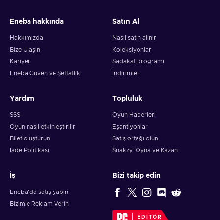
Eneba hakkında
Satın Al
Hakkımızda
Nasıl satın alınır
Bize Ulaşın
Koleksiyonlar
Kariyer
Sadakat programı
Eneba Güven ve Şeffaflık
İndirimler
Yardım
Topluluk
SSS
Oyun Haberleri
Oyun nasıl etkinleştirilir
Eşantiyonlar
Bilet oluşturun
Satış ortağı olun
İade Politikası
Snakzy: Oyna ve Kazan
İş
Bizi takip edin
Eneba'da satış yapın
Bizimle Reklam Verin
EDITÖR