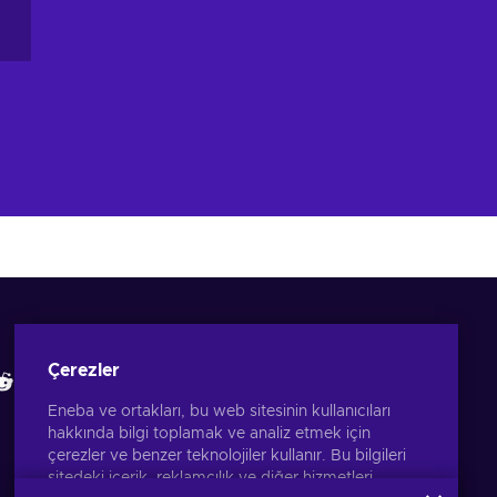
Eneba Uygulamasını İndir
İncelemelerimize bakın
Çerezler
Eneba ve ortakları, bu web sitesinin kullanıcıları
hakkında bilgi toplamak ve analiz etmek için
çerezler ve benzer teknolojiler kullanır. Bu bilgileri
sitedeki içerik, reklamcılık ve diğer hizmetleri