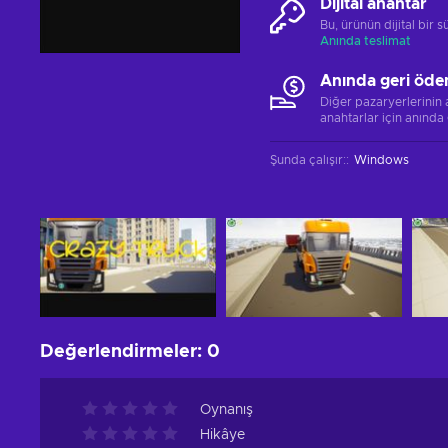
Dijital anahtar
Bu, ürünün dijital bir
Anında teslimat
Anında geri öde
Diğer pazaryerlerinin
anahtarlar için anında
Şunda çalışır:
:
Windows
Değerlendirmeler
:
0
Oynanış
Hikâye