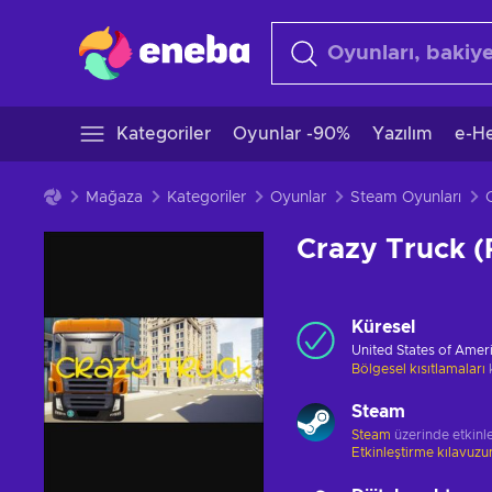
Kategoriler
Oyunlar -90%
Yazılım
e-He
Mağaza
Kategoriler
Oyunlar
Steam Oyunları
Crazy Truck 
Küresel
United States of Amer
Bölgesel kısıtlamaları
Steam
Steam
üzerinde etkinle
Etkinleştirme kılavuz