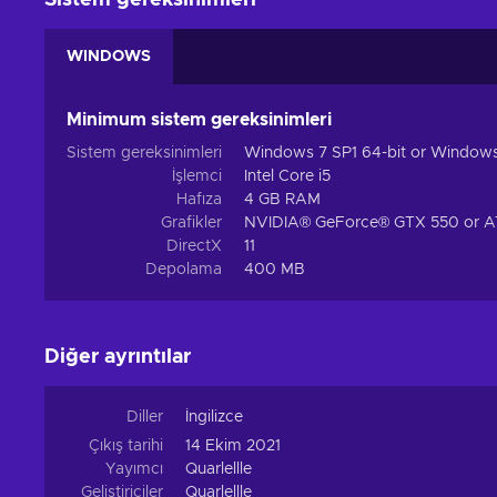
Sistem gereksinimleri
WINDOWS
Minimum sistem gereksinimleri
Sistem gereksinimleri
Windows 7 SP1 64-bit or Windows 
İşlemci
Intel Core i5
Hafıza
4 GB RAM
Grafikler
NVIDIA® GeForce® GTX 550 or 
DirectX
11
Depolama
400 MB
Diğer ayrıntılar
Diller
İngilizce
Çıkış tarihi
14 Ekim 2021
Yayımcı
Quarlellle
Geliştiriciler
Quarlellle