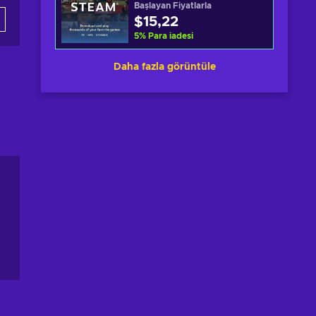
Başlayan Fiyatlarla
$15,22
5
%
Para iadesi
Daha fazla görüntüle