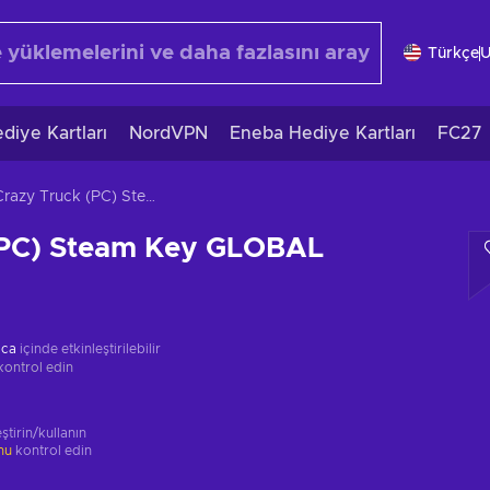
Türkçe
diye Kartları
NordVPN
Eneba Hediye Kartları
FC27
Crazy Truck (PC) Steam Key GLOBAL
(PC) Steam Key GLOBAL
ica
içinde etkinleştirilebilir
kontrol edin
ştirin/kullanın
unu
kontrol edin