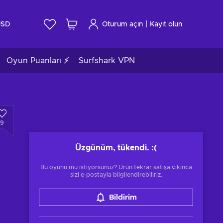
|
USD
Oturum açın
Kayıt olun
Oyun Puanları ⚡
Surfshark VPN
9
Üzgünüm, tükendi.
:(
Bu oyunu mu istiyorsunuz? Ürün tekrar satışa çıkınca
sizi e-postayla bilgilendirebiliriz.
Bildirim