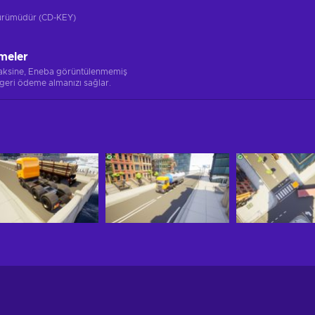
 sürümüdür (CD-KEY)
meler
 aksine, Eneba görüntülenmemiş
 geri ödeme almanızı sağlar.