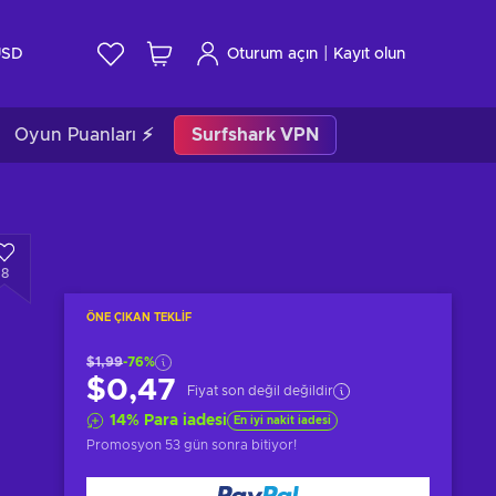
|
USD
Oturum açın
Kayıt olun
Oyun Puanları ⚡
Surfshark VPN
8
ÖNE ÇIKAN TEKLIF
$1,99
-76%
$0,47
Fiyat son değil değildir
14
%
Para iadesi
En iyi nakit iadesi
Promosyon
53 gün sonra
bitiyor!