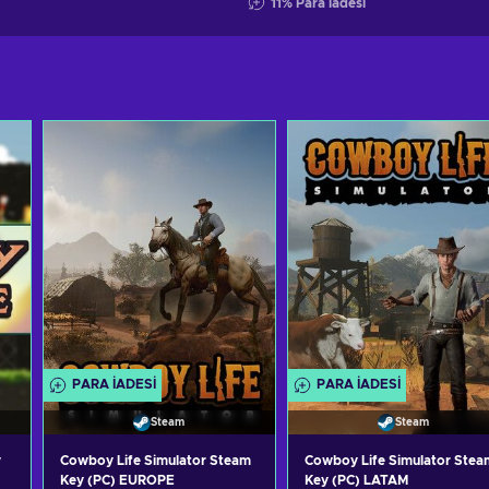
11
%
Para iadesi
PARA IADESI
PARA IADESI
Steam
Steam
y
Cowboy Life Simulator Steam
Cowboy Life Simulator Stea
Key (PC) EUROPE
Key (PC) LATAM