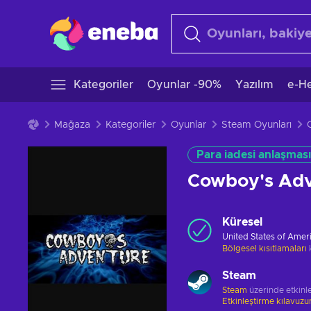
Kategoriler
Oyunlar -90%
Yazılım
e-He
Mağaza
Kategoriler
Oyunlar
Steam Oyunları
Para iadesi anlaşması
Cowboy's Adv
Küresel
United States of Amer
Bölgesel kısıtlamaları
Steam
Steam
üzerinde etkinle
Etkinleştirme kılavuz