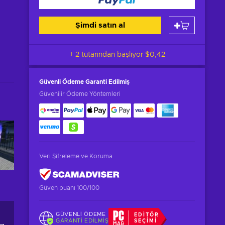
Şimdi satın al
+ 2 tutarından başlıyor
$0,42
Güvenli Ödeme
Garanti Edilmiş
Güvenilir Ödeme Yöntemleri
Veri Şifreleme ve Koruma
Güven puanı 100/100
GÜVENLI ÖDEME
EDITÖR
GARANTI EDILMIŞ
SEÇIMI