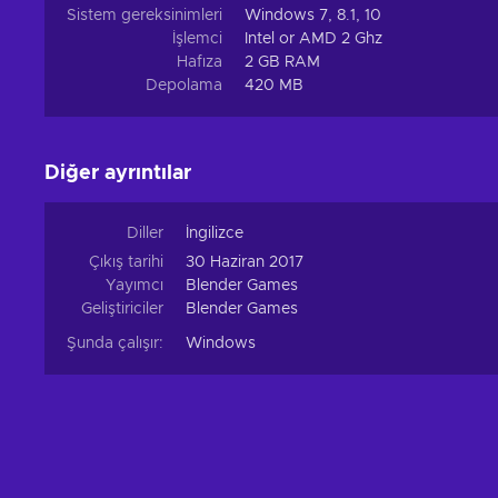
Sistem gereksinimleri
Windows 7, 8.1, 10
İşlemci
Intel or AMD 2 Ghz
Hafıza
2 GB RAM
Depolama
420 MB
Diğer ayrıntılar
Diller
İngilizce
Çıkış tarihi
30 Haziran 2017
Yayımcı
Blender Games
Geliştiriciler
Blender Games
Şunda çalışır:
Windows