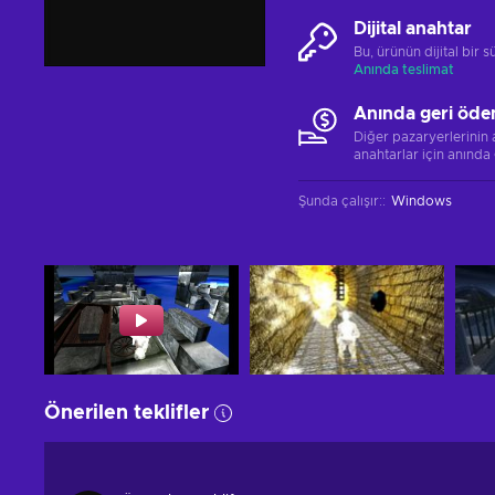
Dijital anahtar
Bu, ürünün dijital bir
Anında teslimat
Anında geri öde
Diğer pazaryerlerinin
anahtarlar için anında
Şunda çalışır:
:
Windows
Önerilen teklifler