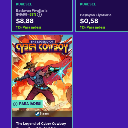
KÜRESEL
KÜRESEL
Başlayan Fiyatlarla
$18,99
-53%
Başlayan Fiyatlarla
$8,88
$0,58
11
%
Para iadesi
11
%
Para iadesi
Sepete ekle
Sepete ekle
Teklifleri görüntüle
Teklifleri görüntüle
PARA IADESI
Steam
The Legend of Cyber Cowboy