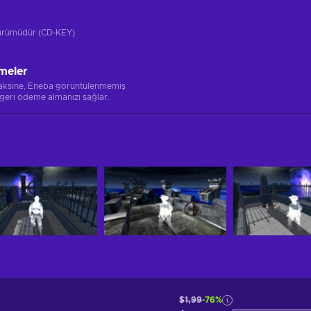
 sürümüdür (CD-KEY)
meler
 aksine, Eneba görüntülenmemiş
 geri ödeme almanızı sağlar.
$1,99
-76%