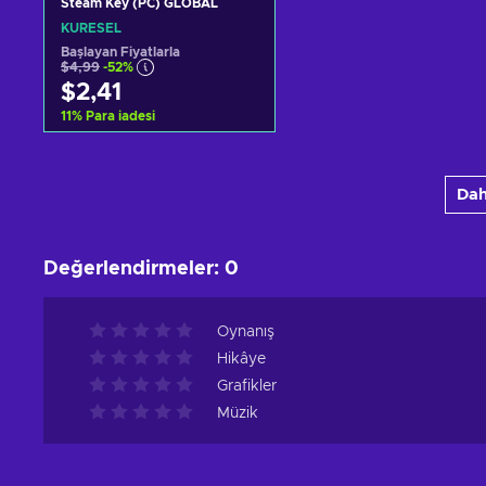
Steam Key (PC) GLOBAL
KÜRESEL
Başlayan Fiyatlarla
$4,99
-52%
$2,41
11
%
Para iadesi
Sepete ekle
Dah
Teklifleri görüntüle
Değerlendirmeler
:
0
Oynanış
Hikâye
Grafikler
Müzik