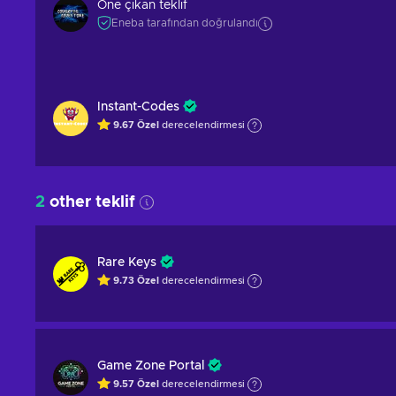
Öne çıkan teklif
Eneba tarafından doğrulandı
Instant-Codes
9.67
Özel
derecelendirmesi
2
other teklif
Rare Keys
9.73
Özel
derecelendirmesi
Game Zone Portal
9.57
Özel
derecelendirmesi