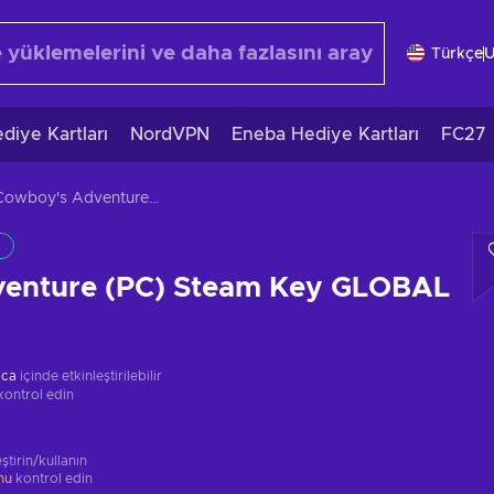
Türkçe
diye Kartları
NordVPN
Eneba Hediye Kartları
FC27
Cowboy's Adventure (PC) Steam Key GLOBAL
enture (PC) Steam Key GLOBAL
ica
içinde etkinleştirilebilir
kontrol edin
ştirin/kullanın
unu
kontrol edin