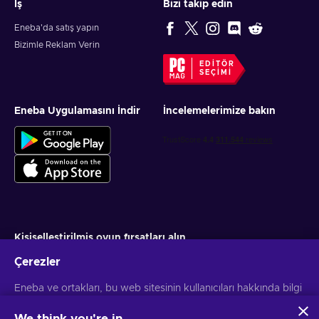
İş
Bizi takip edin
Eneba'da satış yapın
Bizimle Reklam Verin
EDITÖR
SEÇIMI
Eneba Uygulamasını İndir
İncelemelerimize bakın
Kişiselleştirilmiş oyun fırsatları alın
Çerezler
Abone ol
Eneba ve ortakları, bu web sitesinin kullanıcıları hakkında bilgi
Aboneliğinizi istediğiniz zaman iptal edebilirsiniz. Daha fazla bilgi için
Gizlilik bildirimini
ziyaret edin
toplamak ve analiz etmek için çerezler ve benzer teknolojiler
kullanır. Bu bilgileri sitedeki içerik, reklamcılık ve diğer
We think you're in