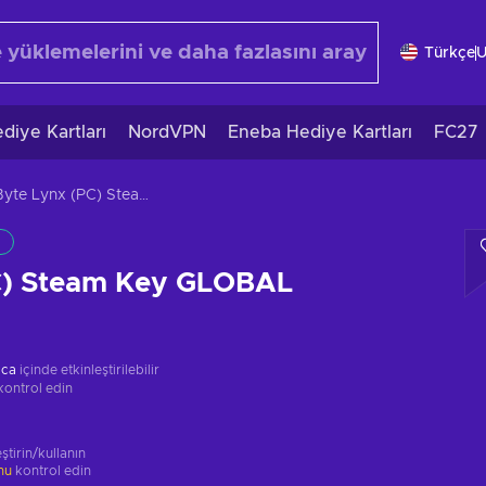
Türkçe
diye Kartları
NordVPN
Eneba Hediye Kartları
FC27
Byte Lynx (PC) Steam Key GLOBAL
C) Steam Key GLOBAL
ica
içinde etkinleştirilebilir
kontrol edin
ştirin/kullanın
unu
kontrol edin