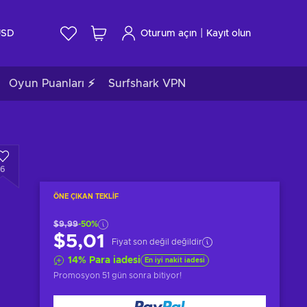
|
USD
Oturum açın
Kayıt olun
Oyun Puanları ⚡
Surfshark VPN
6
ÖNE ÇIKAN TEKLIF
$9,99
-50%
$5,01
Fiyat son değil değildir
14
%
Para iadesi
En iyi nakit iadesi
Promosyon
51 gün sonra
bitiyor!