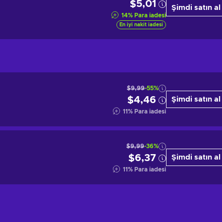
$5,01
Şimdi satın al
14
%
Para iadesi
En iyi nakit iadesi
$9,99
-55%
$4,46
Şimdi satın al
11
%
Para iadesi
$9,99
-36%
$6,37
Şimdi satın al
11
%
Para iadesi