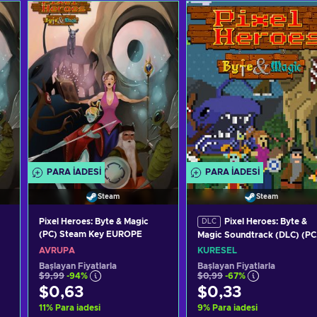
PARA IADESI
PARA IADESI
Steam
Steam
Pixel Heroes: Byte & Magic
Pixel Heroes: Byte &
DLC
(PC) Steam Key EUROPE
Magic Soundtrack (DLC) (PC
Steam Key GLOBAL
AVRUPA
KÜRESEL
Başlayan Fiyatlarla
Başlayan Fiyatlarla
$9,99
-94%
$0,99
-67%
$0,63
$0,33
11
%
Para iadesi
9
%
Para iadesi