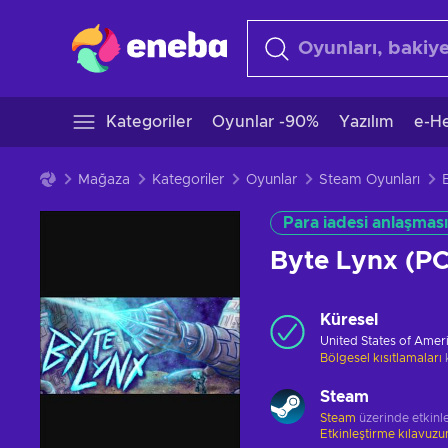
Kategoriler
Oyunlar -90%
Yazılım
e-He
Mağaza
Kategoriler
Oyunlar
Steam Oyunları
Para iadesi anlaşması
Byte Lynx (P
Küresel
United States of Amer
Bölgesel kısıtlamaları
Steam
Steam
üzerinde etkinle
Etkinleştirme kılavuz