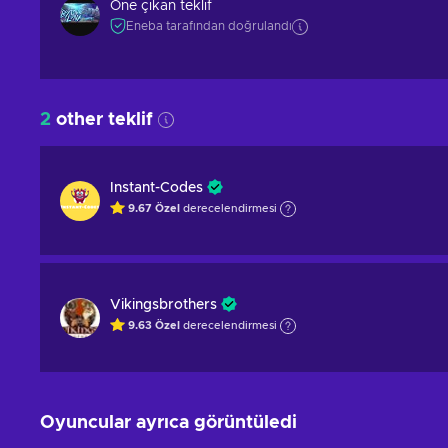
Öne çıkan teklif
Eneba tarafından doğrulandı
2
other teklif
Instant-Codes
9.67
Özel
derecelendirmesi
Vikingsbrothers
9.63
Özel
derecelendirmesi
Oyuncular ayrıca görüntüledi