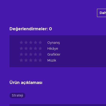
Sepete ekle
Dah
Teklifleri görüntüle
Değerlendirmeler
:
0
Oynanış
Hikâye
Grafikler
Müzik
Ürün açıklaması
Strateji