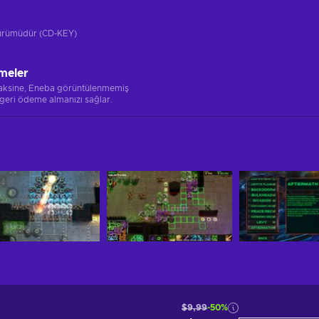
 sürümüdür (CD-KEY)
meler
 aksine, Eneba görüntülenmemiş
 geri ödeme almanızı sağlar.
$9,99
-50%