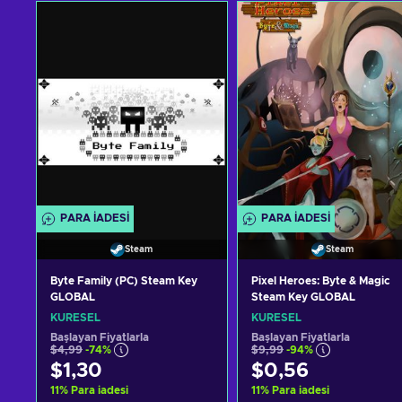
PARA IADESI
PARA IADESI
Steam
Steam
Byte Family (PC) Steam Key
Pixel Heroes: Byte & Magic
GLOBAL
Steam Key GLOBAL
KÜRESEL
KÜRESEL
Başlayan Fiyatlarla
Başlayan Fiyatlarla
$4,99
-74%
$9,99
-94%
$1,30
$0,56
11
%
Para iadesi
11
%
Para iadesi