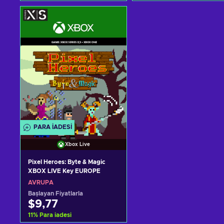
Sepete ekle
Sepete ekle
Teklifleri görüntüle
Teklifleri görüntüle
PARA IADESI
Xbox Live
Pixel Heroes: Byte & Magic
XBOX LIVE Key EUROPE
AVRUPA
Başlayan Fiyatlarla
$9,77
11
%
Para iadesi