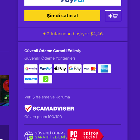
Şimdi satın al
+ 2 tutarından başlıyor
$4,46
Güvenli Ödeme
Garanti Edilmiş
Güvenilir Ödeme Yöntemleri
Veri Şifreleme ve Koruma
Güven puanı 100/100
GÜVENLI ÖDEME
EDITÖR
GARANTI EDILMIŞ
SEÇIMI