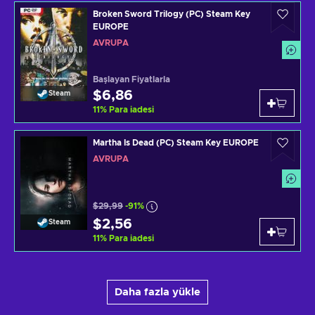
Broken Sword Trilogy (PC) Steam Key
EUROPE
AVRUPA
Başlayan Fiyatlarla
$6,86
Steam
11
%
Para iadesi
Martha Is Dead (PC) Steam Key EUROPE
AVRUPA
$29,99
-91%
$2,56
Steam
11
%
Para iadesi
Daha fazla yükle