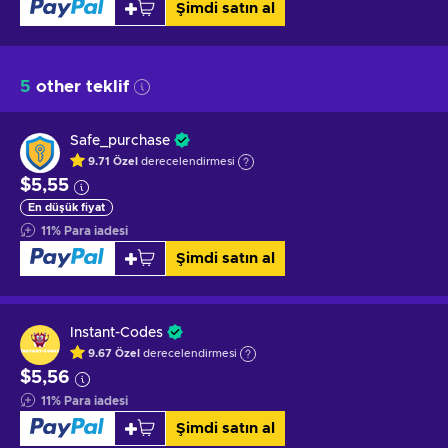
Şimdi satın al
5
other teklif
Safe_purchase
9.71
Özel
derecelendirmesi
$5,55
En düşük fiyat
11
%
Para iadesi
Şimdi satın al
Instant-Codes
9.67
Özel
derecelendirmesi
$5,56
11
%
Para iadesi
Şimdi satın al