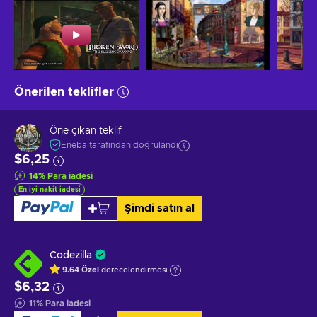
Önerilen teklifler
Öne çıkan teklif
Eneba tarafından doğrulandı
$6,25
14
%
Para iadesi
En iyi nakit iadesi
Şimdi satın al
Codezilla
9.64
Özel
derecelendirmesi
$6,32
11
%
Para iadesi