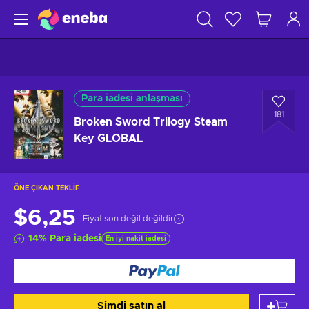
Para iadesi anlaşması
181
Broken Sword Trilogy Steam
Key GLOBAL
ÖNE ÇIKAN TEKLIF
$6,25
Fiyat son değil değildir
14
%
Para iadesi
En iyi nakit iadesi
Şimdi satın al