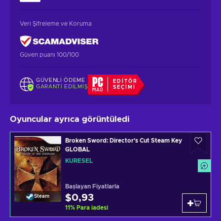
Veri Şifreleme ve Koruma
Güven puanı 100/100
GÜVENLI ÖDEME
EDITÖR
GARANTI EDILMIŞ
SEÇIMI
Oyuncular ayrıca görüntüledi
Broken Sword: Director's Cut Steam Key
GLOBAL
KÜRESEL
Başlayan Fiyatlarla
$0,93
Steam
11
%
Para iadesi