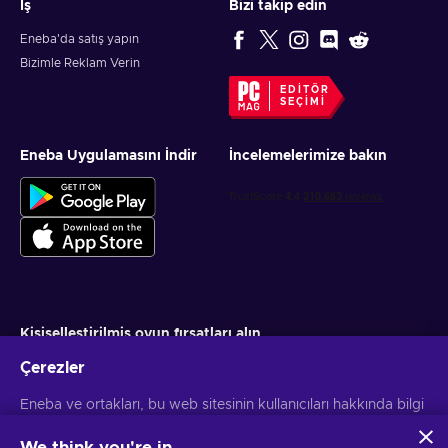
İş
Bizi takip edin
Eneba'da satış yapın
Bizimle Reklam Verin
EDITÖR
SEÇIMI
Eneba Uygulamasını İndir
İncelemelerimize bakın
Kişiselleştirilmiş oyun fırsatları alın
Çerezler
Abone ol
Eneba ve ortakları, bu web sitesinin kullanıcıları hakkında bilgi
Aboneliğinizi istediğiniz zaman iptal edebilirsiniz. Daha fazla bilgi için
Gizlilik bildirimini
ziyaret edin
toplamak ve analiz etmek için çerezler ve benzer teknolojiler
kullanır. Bu bilgileri sitedeki içerik, reklamcılık ve diğer
We think you're in