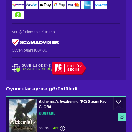
Veri Şifreleme ve Koruma
Güven puanı 100/100
GÜVENLI ÖDEME
EDITÖR
GARANTI EDILMIŞ
SEÇIMI
Oyuncular ayrıca görüntüledi
Alchemist's Awakening (PC) Steam Key
GLOBAL
KÜRESEL
$9,99
-60%