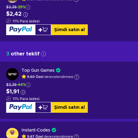
$3,39
-29%
$2,42
11
%
Para iadesi
Şimdi satın al
3
other teklif
Top Gun Games
9.60
Özel
derecelendirmesi
$3,39
-44%
$1,91
11
%
Para iadesi
Şimdi satın al
Instant-Codes
9.67
Özel
derecelendirmesi