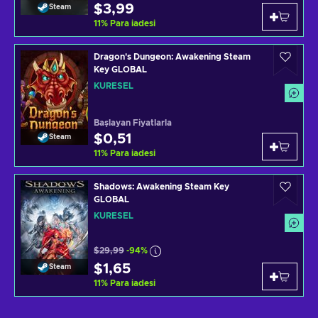
$3,99
Steam
11
%
Para iadesi
Dragon's Dungeon: Awakening Steam
Key GLOBAL
KÜRESEL
Başlayan Fiyatlarla
$0,51
Steam
11
%
Para iadesi
Shadows: Awakening Steam Key
GLOBAL
KÜRESEL
$29,99
-94%
$1,65
Steam
11
%
Para iadesi