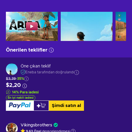
Önerilen teklifler
Öne çıkan teklif
Eneba tarafından doğrulandı
$3,39
-35%
$2,20
14
%
Para iadesi
En iyi nakit iadesi
Şimdi satın al
Vikingsbrothers
9.63
Özel
derecelendirmesi