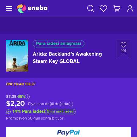
Para iadesi anlaşması
101
Arida: Backland's Awakening
Steam Key GLOBAL
ÖNE ÇIKAN TEKLIF
$3,39
-35%
$2,20
Fiyat son değil değildir
14
%
Para iadesi
En iyi nakit iadesi
Promosyon
50 gün sonra
bitiyor!