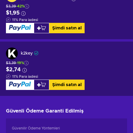
$3,39
-42%
$1,95
11
%
Para iadesi
Şimdi satın al
k2key
$3,39
-19%
$2,74
11
%
Para iadesi
Şimdi satın al
Güvenli Ödeme
Garanti Edilmiş
Güvenilir Ödeme Yöntemleri