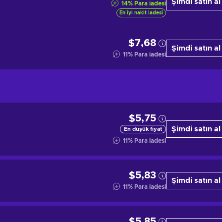
Şimdi satın al
14
%
Para iadesi
En iyi nakit iadesi
$7,68
Şimdi satın al
11
%
Para iadesi
$5,75
Şimdi satın al
En düşük fiyat
11
%
Para iadesi
$5,83
Şimdi satın al
11
%
Para iadesi
$5,85