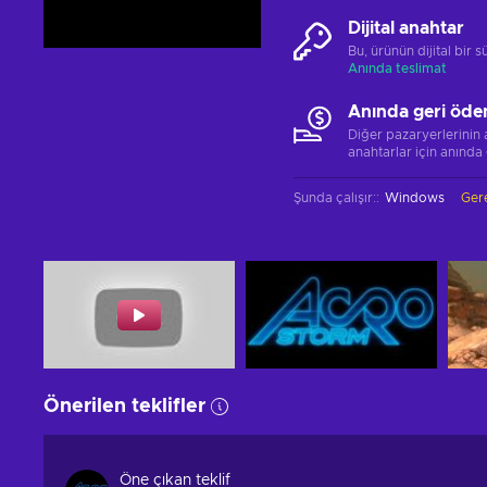
Dijital anahtar
Bu, ürünün dijital bir
Anında teslimat
Anında geri öde
Diğer pazaryerlerinin
anahtarlar için anında
Şunda çalışır:
:
Windows
Gere
Önerilen teklifler
Öne çıkan teklif