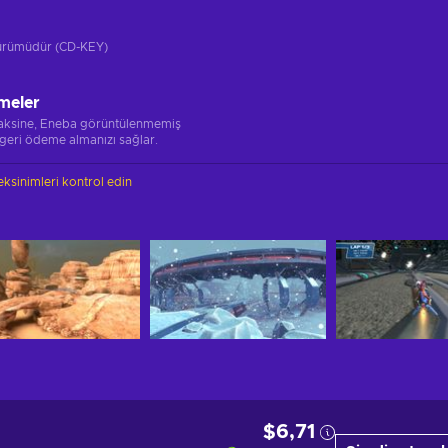
 sürümüdür (CD-KEY)
meler
 aksine, Eneba görüntülenmemiş
 geri ödeme almanızı sağlar.
ksinimleri kontrol edin
$6,71