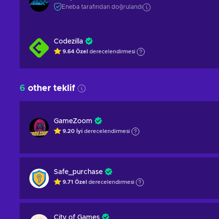
Eneba tarafından doğrulandı
Codezilla
9.64
Özel
derecelendirmesi
6
other teklif
GameZoom
9.20
İyi
derecelendirmesi
Safe_purchase
9.71
Özel
derecelendirmesi
City of Games