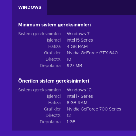
WINDOWS
Minimum sistem gereksinimleri
Sistem gereksinimleri
Windows 7
İşlemci
Intel i5 Series
Hafıza
4 GB RAM
Grafikler
Nvidia GeForce GTX 640
DirectX
10
Depolama
927 MB
Önerilen sistem gereksinimleri
Sistem gereksinimleri
Windows 10
İşlemci
Intel i7 Series
Hafıza
8 GB RAM
Grafikler
Nvidia GeForce 700 Series
DirectX
12
Depolama
1 GB