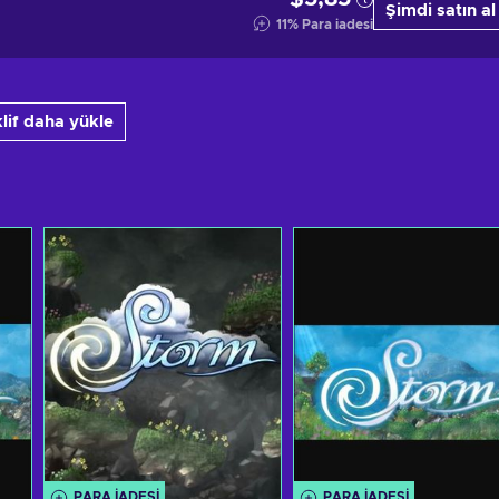
Şimdi satın al
11
%
Para iadesi
klif daha yükle
PARA IADESI
PARA IADESI