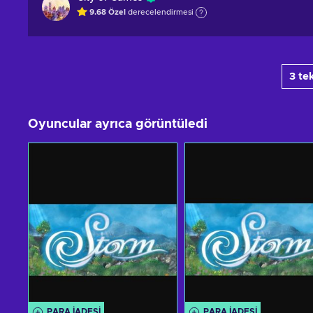
9.68
Özel
derecelendirmesi
3 te
Oyuncular ayrıca görüntüledi
PARA IADESI
PARA IADESI