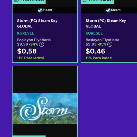
Steam
Steam
Storm (PC) Steam Key
Storm (PC) Steam Key
GLOBAL
GLOBAL
KÜRESEL
KÜRESEL
Başlayan Fiyatlarla
Başlayan Fiyatlarla
$9,99
-94%
$9,99
-95%
$0,58
$0,46
11
%
Para iadesi
11
%
Para iadesi
Sepete ekle
Sepete ekle
Teklifleri görüntüle
Teklifleri görüntüle