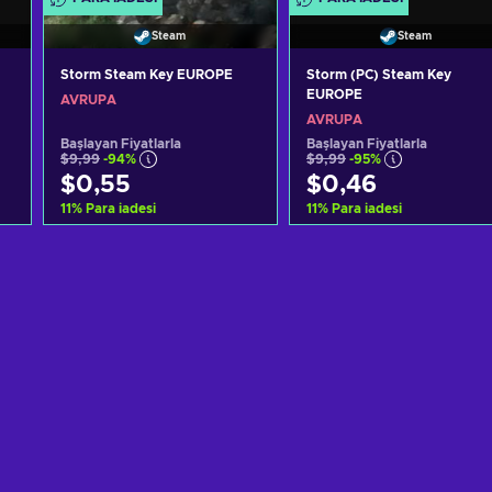
Steam
Steam
Storm Steam Key EUROPE
Storm (PC) Steam Key
EUROPE
AVRUPA
AVRUPA
Başlayan Fiyatlarla
Başlayan Fiyatlarla
$9,99
-94%
$9,99
-95%
$0,55
$0,46
11
%
Para iadesi
11
%
Para iadesi
Sepete ekle
Sepete ekle
Teklifleri görüntüle
Teklifleri görüntüle