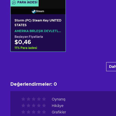
PARA IADESI
Steam
Storm (PC) Steam Key UNITED
STATES
AMERIKA BIRLEŞIK DEVLETLERI
Başlayan Fiyatlarla
$0,46
11
%
Para iadesi
Sepete ekle
Dah
Teklifleri görüntüle
Değerlendirmeler
:
0
Oynanış
Hikâye
Grafikler