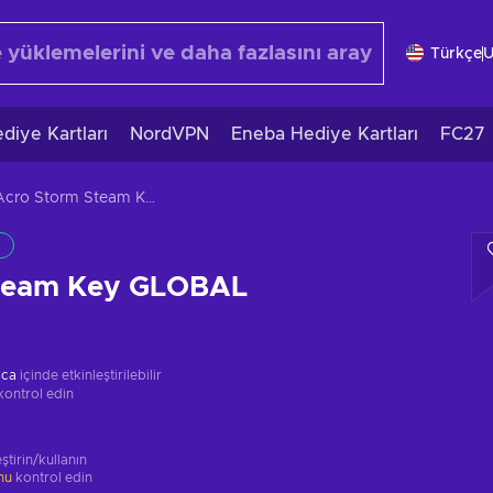
Türkçe
diye Kartları
NordVPN
Eneba Hediye Kartları
FC27
Acro Storm Steam Key GLOBAL
Steam Key GLOBAL
ica
içinde etkinleştirilebilir
kontrol edin
ştirin/kullanın
unu
kontrol edin