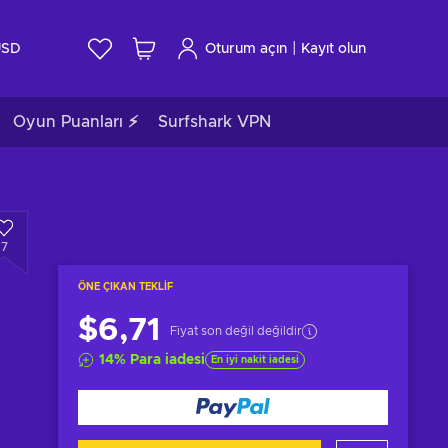
|
USD
Oturum açın
Kayıt olun
Oyun Puanları ⚡
Surfshark VPN
7
ÖNE ÇIKAN TEKLIF
$6,71
Fiyat son değil değildir
14
%
Para iadesi
En iyi nakit iadesi