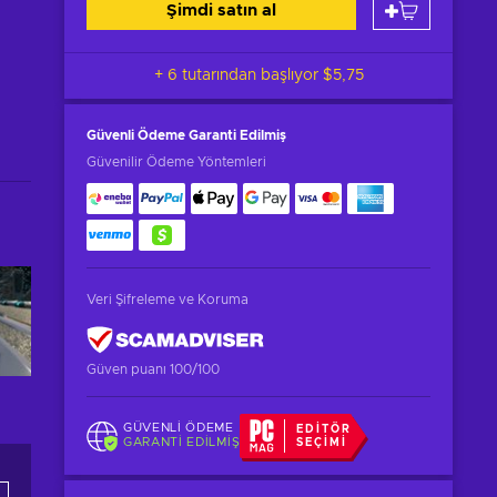
Şimdi satın al
+ 6 tutarından başlıyor
$5,75
Güvenli Ödeme
Garanti Edilmiş
Güvenilir Ödeme Yöntemleri
Veri Şifreleme ve Koruma
Güven puanı 100/100
GÜVENLI ÖDEME
EDITÖR
GARANTI EDILMIŞ
SEÇIMI