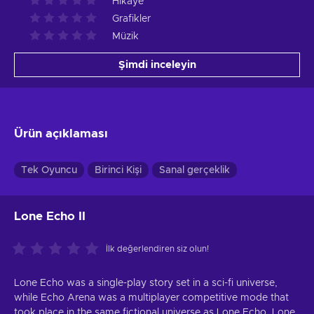
Hikâye
Grafikler
Müzik
Şimdi inceleyin
Ürün açıklaması
Tek Oyuncu
Birinci Kişi
Sanal gerçeklik
Lone Echo II
İlk değerlendiren siz olun!
Lone Echo was a single-play story set in a sci-fi universe,
while Echo Arena was a multiplayer competitive mode that
took place in the same fictional universe as Lone Echo. Lone