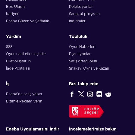
Bize Ulaşın
Koleksiyonlar
Kariyer
Sadakat programı
Eneba Güven ve Şeffaflık
İndirimler
Yardım
Topluluk
SSS
Oyun Haberleri
Oyun nasıl etkinleştirilir
Eşantiyonlar
Bilet oluşturun
Satış ortağı olun
İade Politikası
Snakzy: Oyna ve Kazan
İş
Bizi takip edin
Eneba'da satış yapın
Bizimle Reklam Verin
EDITÖR
SEÇIMI
Eneba Uygulamasını İndir
İncelemelerimize bakın