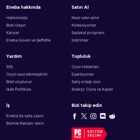
Eneba hakkında
Satın Al
Hakkımızda
Nasıl satın alınır
Bize Ulaşın
Koleksiyonlar
Kariyer
Sadakat programı
Eneba Güven ve Şeffaflık
İndirimler
Yardım
Topluluk
SSS
Oyun Haberleri
Oyun nasıl etkinleştirilir
Eşantiyonlar
Bilet oluşturun
Satış ortağı olun
İade Politikası
Snakzy: Oyna ve Kazan
İş
Bizi takip edin
Eneba'da satış yapın
Bizimle Reklam Verin
EDITÖR
SEÇIMI