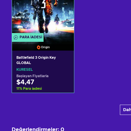
PARA IADESI
Origin
Battlefield 3 Origin Key
GLOBAL
KÜRESEL
Başlayan Fiyatlarla
$4,47
11
%
Para iadesi
Sepete ekle
Dah
Teklifleri görüntüle
Değerlendirmeler
:
0