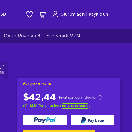
|
USD
Oturum açın
Kayıt olun
Oyun Puanları ⚡
Surfshark VPN
158
ÖNE ÇIKAN TEKLIF
$42,44
Fiyat son değil değildir
14
%
Para iadesi
En iyi nakit iadesi