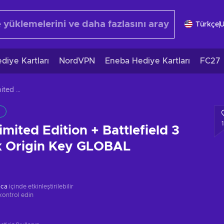
Türkçe
diye Kartları
NordVPN
Eneba Hediye Kartları
FC27
Battlefield 3 Limited Edition + Battlefield 3 Premium Pack Origin Key GLOBAL
Limited Edition + Battlefield 3
 Origin Key GLOBAL
ica
içinde etkinleştirilebilir
kontrol edin