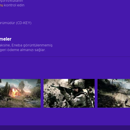
ştirin/kullanın
unu
kontrol edin
 sürümüdür (CD-KEY)
meler
 aksine, Eneba görüntülenmemiş
 geri ödeme almanızı sağlar.