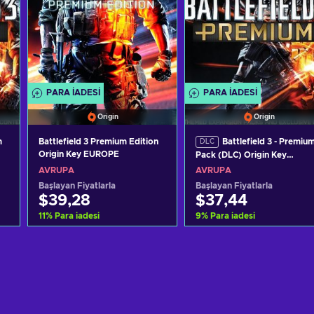
PARA IADESI
PARA IADESI
Origin
Origin
m
Battlefield 3 Premium Edition
Battlefield 3 - Premiu
DLC
Origin Key EUROPE
Pack (DLC) Origin Key
EUROPE
AVRUPA
AVRUPA
Başlayan Fiyatlarla
Başlayan Fiyatlarla
$39,28
$37,44
11
%
Para iadesi
9
%
Para iadesi
Sepete ekle
Sepete ekle
Teklifleri görüntüle
Teklifleri görüntüle