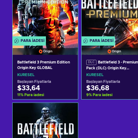
PARA IADESI
PARA IADESI
Origin
Origin
Battlefield 3 Premium Edition
Battlefield 3 - Premiu
DLC
Origin Key GLOBAL
Pack (DLC) Origin Key
GLOBAL
KÜRESEL
KÜRESEL
Başlayan Fiyatlarla
Başlayan Fiyatlarla
$33,64
$36,68
11
%
Para iadesi
9
%
Para iadesi
Sepete ekle
Sepete ekle
Teklifleri görüntüle
Teklifleri görüntüle