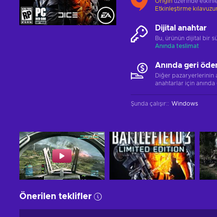
Origin
üzerinde etkinle
Etkinleştirme kılavuz
Dijital anahtar
Bu, ürünün dijital bir
Anında teslimat
Anında geri öde
Diğer pazaryerlerinin
anahtarlar için anında
Şunda çalışır:
:
Windows
Önerilen teklifler