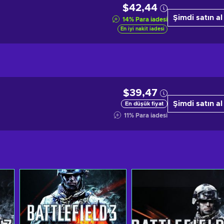
$42,44
Şimdi satın al
14
%
Para iadesi
En iyi nakit iadesi
$39,47
Şimdi satın al
En düşük fiyat
11
%
Para iadesi