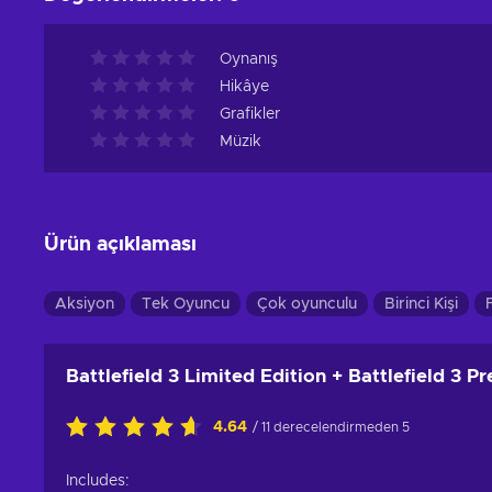
Oynanış
Hikâye
Grafikler
Müzik
Ürün açıklaması
Aksiyon
Tek Oyuncu
Çok oyunculu
Birinci Kişi
Battlefield 3 Limited Edition + Battlefield 3 
4.64
/ 11 derecelendirmeden 5
Includes: