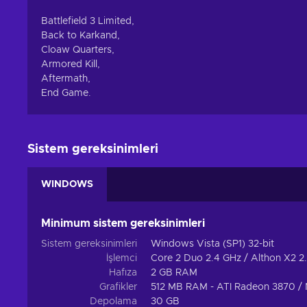
Battlefield 3 Limited,
Back to Karkand,
Cloaw Quarters,
Armored Kill,
Aftermath,
End Game.
Sistem gereksinimleri
WINDOWS
Minimum sistem gereksinimleri
Sistem gereksinimleri
Windows Vista (SP1) 32-bit
İşlemci
Core 2 Duo 2.4 GHz / Althon X2 2
Hafıza
2 GB RAM
Grafikler
512 MB RAM - ATI Radeon 3870 /
Depolama
30 GB