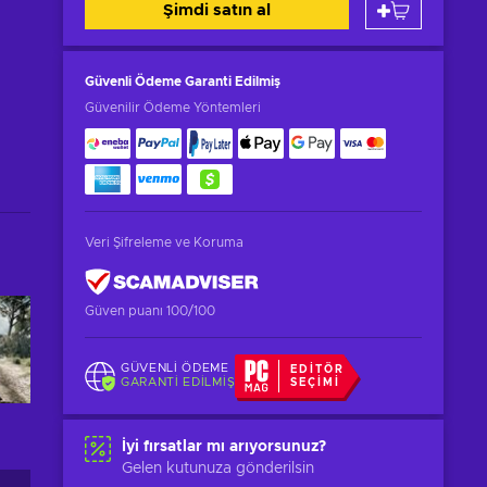
Şimdi satın al
Güvenli Ödeme
Garanti Edilmiş
Güvenilir Ödeme Yöntemleri
Veri Şifreleme ve Koruma
Güven puanı 100/100
GÜVENLI ÖDEME
EDITÖR
GARANTI EDILMIŞ
SEÇIMI
İyi fırsatlar mı arıyorsunuz?
Gelen kutunuza gönderilsin