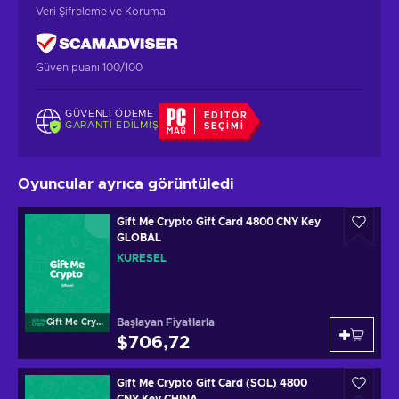
Veri Şifreleme ve Koruma
Güven puanı 100/100
GÜVENLI ÖDEME
EDITÖR
GARANTI EDILMIŞ
SEÇIMI
Oyuncular ayrıca görüntüledi
Gift Me Crypto Gift Card 4800 CNY Key
GLOBAL
KÜRESEL
Başlayan Fiyatlarla
Gift Me Crypto
$706,72
Gift Me Crypto Gift Card (SOL) 4800
CNY Key CHINA