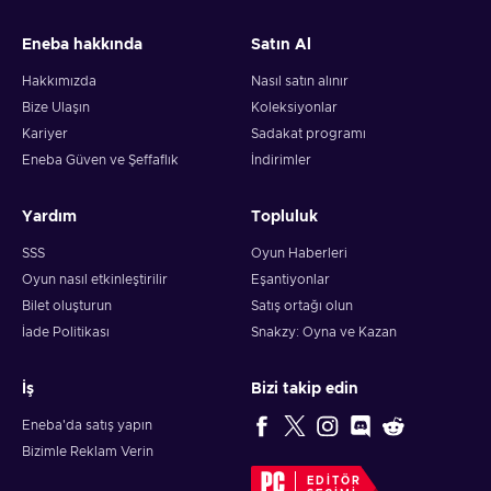
and your crypto will arrive soon in your wallet.
Eneba hakkında
Satın Al
Note: You can choose one currency at a time and can only
redeem your whole voucher at once. Once you’ve done that,
Hakkımızda
Nasıl satın alınır
you should give it up to 30 minutes for your cryptocurrency
Bize Ulaşın
Koleksiyonlar
to arrive in your wallet. After that, you can use your new
Kariyer
Sadakat programı
wallet balance as you like.
Eneba Güven ve Şeffaflık
İndirimler
Yardım
Topluluk
SSS
Oyun Haberleri
Oyun nasıl etkinleştirilir
Eşantiyonlar
Bilet oluşturun
Satış ortağı olun
İade Politikası
Snakzy: Oyna ve Kazan
İş
Bizi takip edin
Eneba'da satış yapın
Bizimle Reklam Verin
EDITÖR