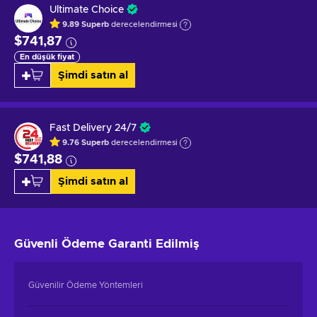
Ultimate Choice
9.89
Superb
derecelendirmesi
$741,87
En düşük fiyat
Şimdi satın al
Fast Delivery 24/7
9.76
Superb
derecelendirmesi
$741,88
Şimdi satın al
Güvenli Ödeme
Garanti Edilmiş
Güvenilir Ödeme Yöntemleri