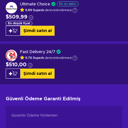
Ultimate Choice
En iyi satıcı
9.89
Superb
derecelendirmesi
$509,99
En düşük fiyat
Şimdi satın al
Fast Delivery 24/7
9.76
Superb
derecelendirmesi
$510,00
Şimdi satın al
Güvenli Ödeme
Garanti Edilmiş
Güvenilir Ödeme Yöntemleri