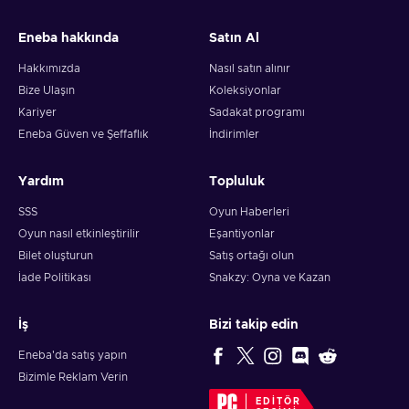
and your crypto will arrive soon in your wallet.
Eneba hakkında
Satın Al
Note: You can choose one currency at a time and can only
redeem your whole voucher at once. Once you’ve done that,
Hakkımızda
Nasıl satın alınır
you should give it up to 30 minutes for your cryptocurrency
Bize Ulaşın
Koleksiyonlar
to arrive in your wallet. After that, you can use your new
Kariyer
Sadakat programı
wallet balance as you like.
Eneba Güven ve Şeffaflık
İndirimler
Yardım
Topluluk
SSS
Oyun Haberleri
Oyun nasıl etkinleştirilir
Eşantiyonlar
Bilet oluşturun
Satış ortağı olun
İade Politikası
Snakzy: Oyna ve Kazan
İş
Bizi takip edin
Eneba'da satış yapın
Bizimle Reklam Verin
EDITÖR