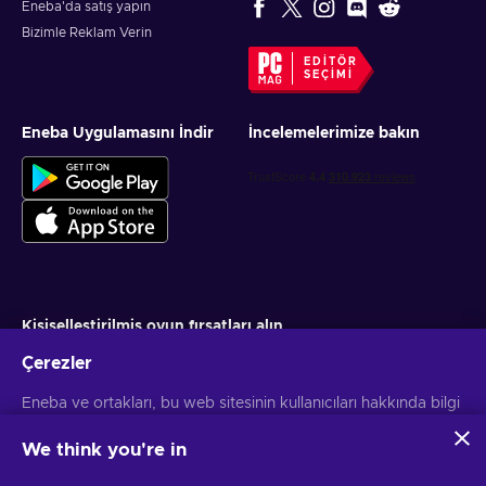
Eneba'da satış yapın
Bizimle Reklam Verin
EDITÖR
SEÇIMI
Eneba Uygulamasını İndir
İncelemelerimize bakın
Kişiselleştirilmiş oyun fırsatları alın
Çerezler
Abone ol
Eneba ve ortakları, bu web sitesinin kullanıcıları hakkında bilgi
Aboneliğinizi istediğiniz zaman iptal edebilirsiniz. Daha fazla bilgi için
Gizlilik bildirimini
ziyaret edin
toplamak ve analiz etmek için çerezler ve benzer teknolojiler
kullanır. Bu bilgileri sitedeki içerik, reklamcılık ve diğer
We think you're in
hizmetleri geliştirmek için kullanırız. Kişisel verileriniz ayrıca