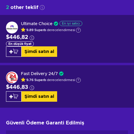
2
other teklif
Ultimate Choice
En iyi satıcı
9.89
Superb
derecelendirmesi
$446,82
En düşük fiyat
Şimdi satın al
Fast Delivery 24/7
9.76
Superb
derecelendirmesi
$446,83
Şimdi satın al
Güvenli Ödeme
Garanti Edilmiş