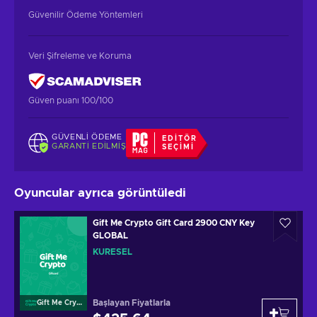
Güvenilir Ödeme Yöntemleri
Veri Şifreleme ve Koruma
Güven puanı 100/100
GÜVENLI ÖDEME
EDITÖR
GARANTI EDILMIŞ
SEÇIMI
Oyuncular ayrıca görüntüledi
Gift Me Crypto Gift Card 2900 CNY Key
GLOBAL
KÜRESEL
Başlayan Fiyatlarla
Gift Me Crypto