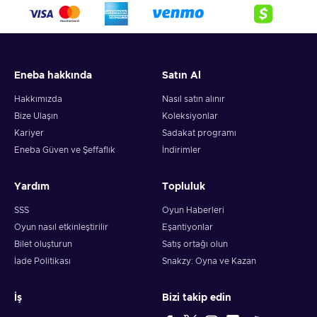
crypto,
5. Enter your wallet address and click on redeem,
6. You will have a summary of your transaction appearing
and your crypto will arrive soon in your wallet.
Eneba hakkında
Satın Al
Note: You can choose one currency at a time and can only
redeem your whole voucher at once. Once you’ve done that,
Hakkımızda
Nasıl satın alınır
you should give it up to 30 minutes for your cryptocurrency
Bize Ulaşın
Koleksiyonlar
to arrive in your wallet. After that, you can use your new
Kariyer
Sadakat programı
wallet balance as you like.
Eneba Güven ve Şeffaflık
İndirimler
Yardım
Topluluk
SSS
Oyun Haberleri
Oyun nasıl etkinleştirilir
Eşantiyonlar
Bilet oluşturun
Satış ortağı olun
İade Politikası
Snakzy: Oyna ve Kazan
İş
Bizi takip edin