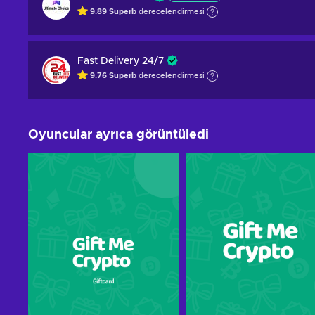
9.89
Superb
derecelendirmesi
Fast Delivery 24/7
9.76
Superb
derecelendirmesi
Oyuncular ayrıca görüntüledi