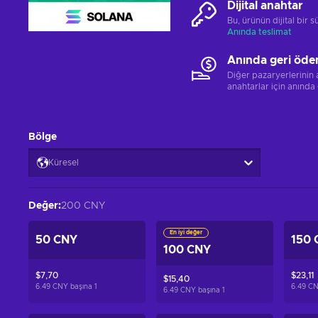
Dijital anahtar
Bu, ürünün dijital bir
Anında teslimat
Anında geri öde
Diğer pazaryerlerinin
anahtarlar için anında
Bölge
Küresel
Değer
:
200 CNY
En iyi değer
50 CNY
150 
100 CNY
$7,70
$23,11
$15,40
6.49 CNY başına
1
6.49 C
6.49 CNY başına
1