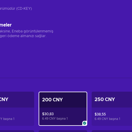
 sürümüdür (CD-KEY)
meler
 aksine, Eneba görüntülenmemiş
 geri ödeme almanızı sağlar.
CNY
250 CNY
200 CNY
$30,83
$38,55
6.49 CNY başına
1
NY başına
1
6.49 CNY başına
1