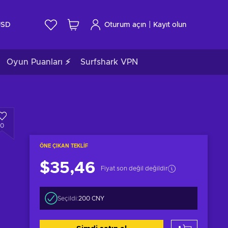
|
USD
Oturum açın
Kayıt olun
Oyun Puanları ⚡
Surfshark VPN
0
ÖNE ÇIKAN TEKLIF
$35,46
Fiyat son değil değildir
Seçildi:
200 CNY