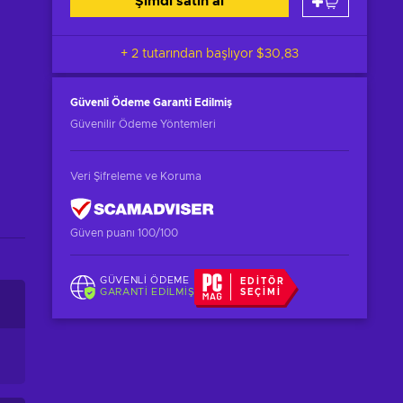
Şimdi satın al
+ 2 tutarından başlıyor
$30,83
Güvenli Ödeme
Garanti Edilmiş
Güvenilir Ödeme Yöntemleri
Veri Şifreleme ve Koruma
Güven puanı 100/100
GÜVENLI ÖDEME
EDITÖR
GARANTI EDILMIŞ
SEÇIMI