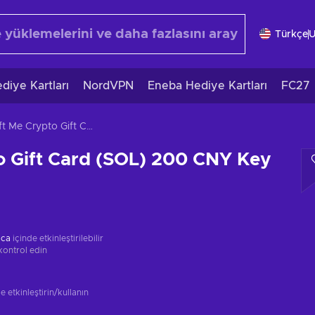
Türkçe
diye Kartları
NordVPN
Eneba Hediye Kartları
FC27
Gift Me Crypto Gift Card (SOL) 200 CNY Key GLOBAL
o Gift Card (SOL) 200 CNY Key
ica
içinde etkinleştirilebilir
kontrol edin
 etkinleştirin/kullanın