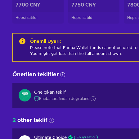
7700 CNY
7750 CNY
780
Hepsi satıldı
Hepsi satıldı
Hepsi s
Önemli Uyarı
:
Please note that Eneba Wallet funds cannot be used to pur
You might get less than the full amount shown.
Önerilen teklifler
Öne çıkan teklif
Eneba tarafından doğrulandı
2
other teklif
Ultimate Choice
En iyi satıcı