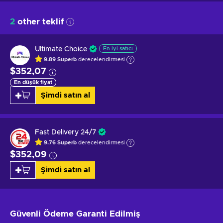
2
other teklif
Ultimate Choice
En iyi satıcı
9.89
Superb
derecelendirmesi
$352,07
En düşük fiyat
Şimdi satın al
Fast Delivery 24/7
9.76
Superb
derecelendirmesi
$352,09
Şimdi satın al
Güvenli Ödeme
Garanti Edilmiş