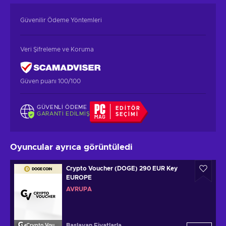
Güvenilir Ödeme Yöntemleri
Veri Şifreleme ve Koruma
Güven puanı 100/100
GÜVENLI ÖDEME
EDITÖR
GARANTI EDILMIŞ
SEÇIMI
Oyuncular ayrıca görüntüledi
Crypto Voucher (DOGE) 290 EUR Key
EUROPE
AVRUPA
Başlayan Fiyatlarla
Crypto Voucher