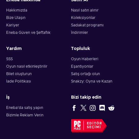
Eneba hakkında
Satın Al
Hakkımızda
Nasıl satın alınır
Bize Ulaşın
Koleksiyonlar
Kariyer
Sadakat programı
Eneba Güven ve Şeffaflık
İndirimler
Yardım
Topluluk
SSS
Oyun Haberleri
Oyun nasıl etkinleştirilir
Eşantiyonlar
Bilet oluşturun
Satış ortağı olun
İade Politikası
Snakzy: Oyna ve Kazan
İş
Bizi takip edin
Eneba'da satış yapın
Bizimle Reklam Verin
EDITÖR
SEÇIMI