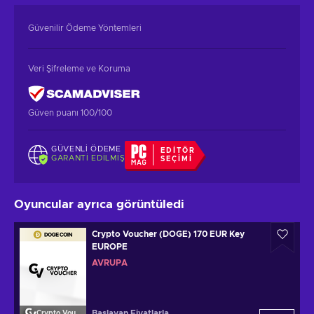
Güvenilir Ödeme Yöntemleri
Veri Şifreleme ve Koruma
Güven puanı 100/100
GÜVENLI ÖDEME
EDITÖR
GARANTI EDILMIŞ
SEÇIMI
Oyuncular ayrıca görüntüledi
Crypto Voucher (DOGE) 170 EUR Key
EUROPE
AVRUPA
Başlayan Fiyatlarla
Crypto Voucher