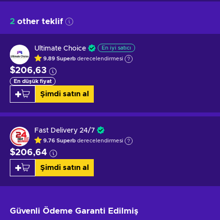
2
other teklif
Ultimate Choice
En iyi satıcı
9.89
Superb
derecelendirmesi
$206,63
En düşük fiyat
Şimdi satın al
Fast Delivery 24/7
9.76
Superb
derecelendirmesi
$206,64
Şimdi satın al
Güvenli Ödeme
Garanti Edilmiş