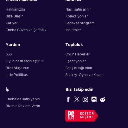
Eneba hakkında
Satın Al
Hakkımızda
Nasıl satın alınır
Bize Ulaşın
Koleksiyonlar
Kariyer
Sadakat programı
Eneba Güven ve Şeffaflık
İndirimler
Yardım
Topluluk
SSS
Oyun Haberleri
Oyun nasıl etkinleştirilir
Eşantiyonlar
Bilet oluşturun
Satış ortağı olun
İade Politikası
Snakzy: Oyna ve Kazan
İş
Bizi takip edin
Eneba'da satış yapın
Bizimle Reklam Verin
EDITÖR
SEÇIMI