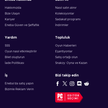
Hakkımızda
Nasıl satın alınır
Bize Ulaşın
Koleksiyonlar
Kariyer
Sadakat programı
Eneba Güven ve Şeffaflık
İndirimler
Yardım
Topluluk
SSS
Oyun Haberleri
Oyun nasıl etkinleştirilir
Eşantiyonlar
Bilet oluşturun
Satış ortağı olun
İade Politikası
Snakzy: Oyna ve Kazan
İş
Bizi takip edin
Eneba'da satış yapın
Bizimle Reklam Verin
EDITÖR
SEÇIMI