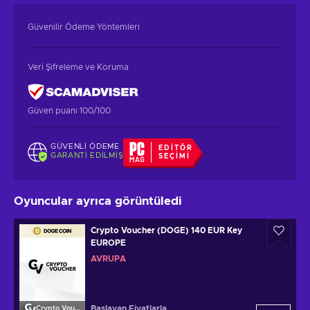
Güvenilir Ödeme Yöntemleri
Veri Şifreleme ve Koruma
Güven puanı 100/100
GÜVENLI ÖDEME
EDITÖR
GARANTI EDILMIŞ
SEÇIMI
Oyuncular ayrıca görüntüledi
Crypto Voucher (DOGE) 140 EUR Key
EUROPE
AVRUPA
Başlayan Fiyatlarla
Crypto Voucher