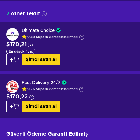
2
other teklif
Ultimate Choice
9.89
Superb
derecelendirmesi
$170,21
En düşük fiyat
Şimdi satın al
Fast Delivery 24/7
9.76
Superb
derecelendirmesi
$170,22
Şimdi satın al
Güvenli Ödeme
Garanti Edilmiş