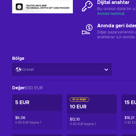
Dijital anahtar
Bu, ürünün dijital bir
Anında teslimat
Anında geri öde
Diğer pazaryerlerinin
anahtarlar için anında
Bölge
Küresel
Değer
:
130 EUR
En iyi değer
5 EUR
15 E
10 EUR
$6,06
$18,21
$12,10
0.83 EUR başına
1
0.82 EU
0.83 EUR başına
1