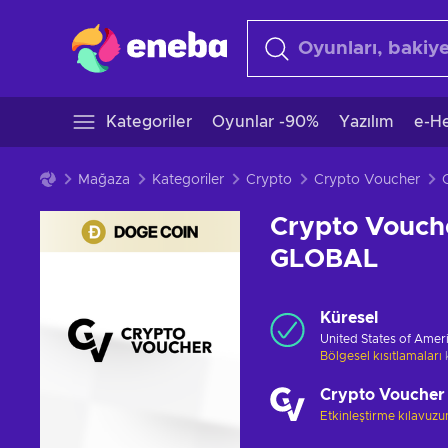
Kategoriler
Oyunlar -90%
Yazılım
e-He
Mağaza
Kategoriler
Crypto
Crypto Voucher
Crypto Vouch
GLOBAL
Küresel
United States of Amer
Bölgesel kısıtlamaları
Crypto Voucher
Etkinleştirme kılavuz