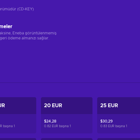
 sürümüdür (CD-KEY)
meler
 aksine, Eneba görüntülenmemiş
 geri ödeme almanızı sağlar.
UR
20 EUR
25 EUR
$24,28
$30,29
R başına
1
0.82 EUR başına
1
0.83 EUR başına
1