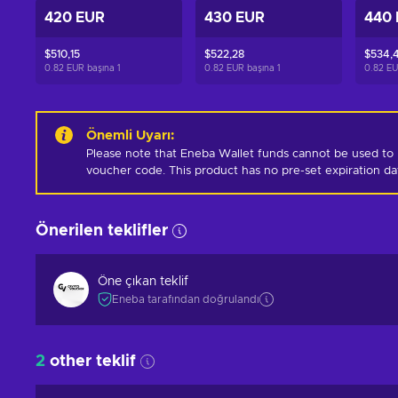
420 EUR
430 EUR
440
$510,15
$522,28
$534,
0.82 EUR başına
1
0.82 EUR başına
1
0.82 EU
Önemli Uyarı
:
Please note that Eneba Wallet funds cannot be used to 
voucher code. This product has no pre-set expiration d
Önerilen teklifler
Öne çıkan teklif
Eneba tarafından doğrulandı
2
other teklif