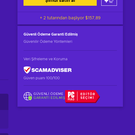
Şimdi satın al
+ 2 tutarından başlıyor
$157,89
Güvenli Ödeme
Garanti Edilmiş
Güvenilir Ödeme Yöntemleri
Veri Şifreleme ve Koruma
Güven puanı 100/100
GÜVENLI ÖDEME
EDITÖR
GARANTI EDILMIŞ
SEÇIMI