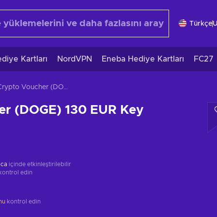
Türkçe
diye Kartları
NordVPN
Eneba Hediye Kartları
FC27
Crypto Voucher (DOGE) 130 EUR Key GLOBAL
er (DOGE) 130 EUR Key
ica
içinde etkinleştirilebilir
kontrol edin
unu
kontrol edin