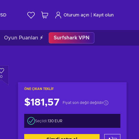
|
USD
Oturum açın
Kayıt olun
Oyun Puanları ⚡
Surfshark VPN
0
ÖNE ÇIKAN TEKLIF
$181,57
Fiyat son değil değildir
Seçildi:
130 EUR