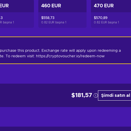
 EUR
460 EUR
470 EUR
43
$558,73
$570,89
R başına
1
0.82 EUR başına
1
0.82 EUR başına
1
purchase this product. Exchange rate will apply upon redeeming a 
ate. To redeem visit: https://cryptovoucher.io/redeem-now
$181,57
Şimdi satın al