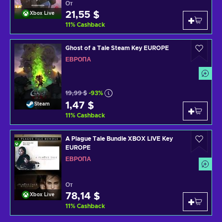
От
21,55 $
Xbox Live
11
%
Cashback
Ghost of a Tale Steam Key EUROPE
ЕВРОПА
19,99 $
-93%
1,47 $
Steam
11
%
Cashback
A Plague Tale Bundle XBOX LIVE Key
EUROPE
ЕВРОПА
От
78,14 $
Xbox Live
11
%
Cashback