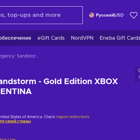
Русский
USD
обеспечение
eGift Cards
NordVPN
Eneba Gift Card
Insurgency: Sandstorm - Gold Edition XBOX LIVE Key ARGENTINA
andstorm - Gold Edition XBOX
GENTINA
United States of America. Check
region restrictions
ля своей страны
box Live