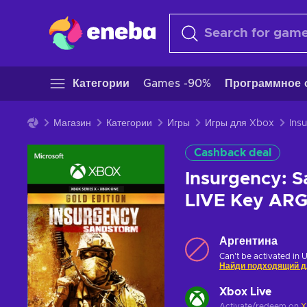
Категории
Games -90%
Программное 
Магазин
Категории
Игры
Игры для Xbox
Cashback deal
Insurgency: S
LIVE Key AR
Аргентина
Can't be activated in 
Найди подходящий д
Xbox Live
Activate/redeem on
X