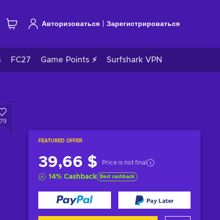
|
Авторизоваться
Зарегистрироваться
s
FC27
Game Points ⚡
Surfshark VPN
179
FEATURED OFFER
39,66 $
Price is not final
14
%
Cashback
Best cashback