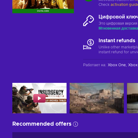
Check
activation guid
Цифровой клю
Это цифровая версия
Мгновенная доставк
Instant refunds
Unlike other marketpl
instant refund for unv
Работает на
:
Xbox One
Xbox 
Recommended offers