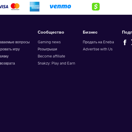
Сообщество
Бизнес
Подп
даваемые вопросы
Gaming news
Продать на Eneba
ировать игру
Розыгрыши
Advertise with Us
аявку
Become affiliate
возврата
Snakzy: Play and Earn