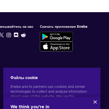
исывайтесь на нас
Скачать приложение Eneba
Файлы cookie
Eneba and its partners use cookies and similar
technologies to collect and analyze information
about users of this website. We use this
information to enhance content, advertising, and
other services on the site. Your personal data may
We think you're in