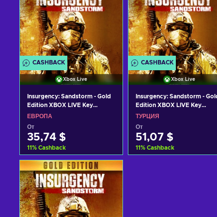
CASHBACK
CASHBACK
Xbox Live
Xbox Live
Insurgency: Sandstorm - Gold
Insurgency: Sandstorm - Gol
Edition XBOX LIVE Key
Edition XBOX LIVE Key
EUROPE
TURKEY
ЕВРОПА
ТУРЦИЯ
От
От
35,74 $
51,07 $
11
%
Cashback
11
%
Cashback
Добавить в корзину
Добавить в корзину
View offers
View offers