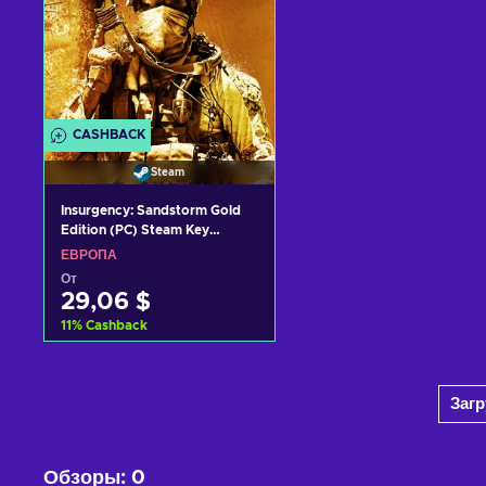
CASHBACK
Steam
Insurgency: Sandstorm Gold
Edition (PC) Steam Key
EUROPE
ЕВРОПА
От
29,06 $
11
%
Cashback
Добавить в корзину
Заг
View offers
Обзоры
:
0