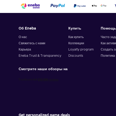
Об Eneba
Купить
Помощь
О нас
Как купить
Часто за
Свяжитесь с нами
Коллекции
Как актив
Карьера
Loyalty program
Создать з
Eneba Trust & Transparency
Discounts
Политика 
Смотрите наши обзоры на
Get personalized game deals