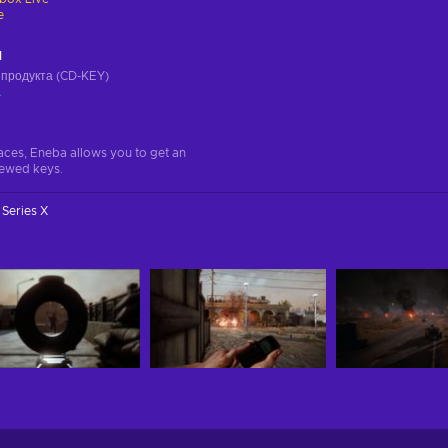
e
ч
 продукта (CD-KEY)
а
aces, Eneba allows you to get an
iewed keys.
Series X