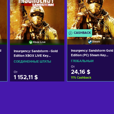
CASHBACK
Steam
Xbox Live
d
Insurgency: Sandstorm Gold
Insurgency: Sandstorm - Gold
Edition (PC) Steam Key
Edition XBOX LIVE Key
GLOBAL
UNITED STATES
ГЛОБАЛЬНЫЙ
СОЕДИНЕННЫЕ ШТАТЫ
От
24,16 $
От
1 152,11 $
11
%
Cashback
Добавить в корзину
Добавить в корзину
View offers
View offers