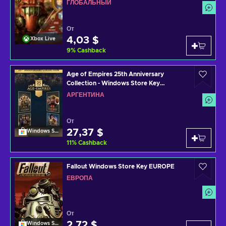
ГЛОБАЛЬНЫЙ
От
4,03 $
Xbox Live
9
%
Cashback
Age of Empires 25th Anniversary
Collection - Windows Store Key
ARGENTINA
АРГЕНТИНА
От
27,37 $
Windows Store
11
%
Cashback
Fallout Windows Store Key EUROPE
ЕВРОПА
От
2,72 $
Windows Store