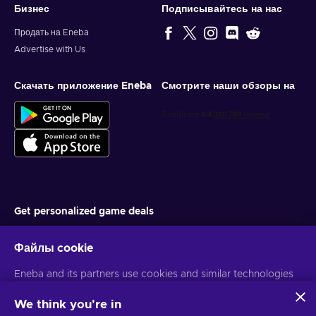
Бизнес
Подписывайтесь на нас
Продать на Eneba
Advertise with Us
Скачать приложение Eneba
Смотрите наши обзоры на
Get personalized game deals
Подписаться
Файлы cookie
You can unsubscribe at any time. Visit
Privacy notice
for more
Eneba and its partners use cookies and similar technologies
information
to collect and analyze information about users of this
website. We use this information to enhance content,
We think you're in