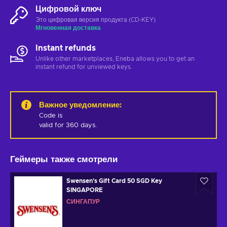
Цифровой ключ
Это цифровая версия продукта (CD-KEY)
Мгновенная доставка
Instant refunds
Unlike other marketplaces, Eneba allows you to get an
instant refund for unviewed keys.
Важное уведомление
:
Code is 

valid for 360 days.
Геймеры также смотрели
Swensen's Gift Card 50 SGD Key
SINGAPORE
СИНГАПУР