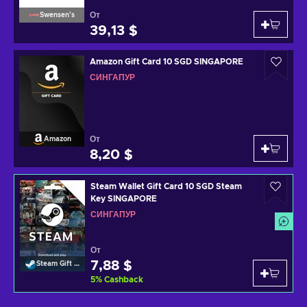
От
Swensen's
39,13 $
Amazon Gift Card 10 SGD SINGAPORE
СИНГАПУР
От
Amazon
8,20 $
Steam Wallet Gift Card 10 SGD Steam
Key SINGAPORE
СИНГАПУР
От
7,88 $
Steam Gift Card
5
%
Cashback