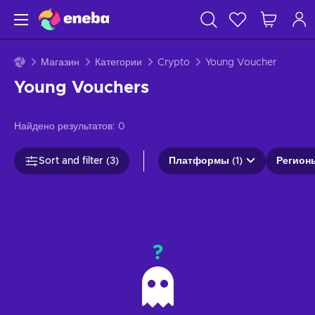
Магазин
Категории
Crypto
Young Voucher
Young Vouchers
Найдено результатов:
0
Sort and filter (3)
Платформы (1)
Регионы
?