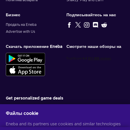
Политика возврата
Snakzy: Play and Earn
Бизнес
Подписывайтесь на нас
Продать на Eneba
Advertise with Us
Скачать приложение Eneba
Смотрите наши обзоры на
Get personalized game deals
Подписаться
Файлы cookie
You can unsubscribe at any time. Visit
Privacy notice
for more
information
Eneba and its partners use cookies and similar technologies