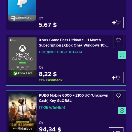
От
Rewarble Paypal
5,67 $
Xbox Game Pass Ultimate – 1 Month
Subscription (Xbox One/ Windows 10)
non-stackable Xbox Live Key UNITED
СОЕДИНЕННЫЕ ШТАТЫ
STATES
От
8,22 $
Xbox Live
11
%
Cashback
PUBG Mobile 6000 + 2100 UC (Unknown
Cash) Key GLOBAL
ГЛОБАЛЬНЫЙ
От
94,34 $
Midasbuy