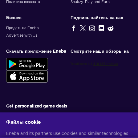
Политика возврата
Snakzy: Play and Earn
Бизнес
Подписывайтесь на нас
Продать на Eneba
Advertise with Us
Скачать приложение Eneba
Смотрите наши обзоры на
Get personalized game deals
Подписаться
Файлы cookie
You can unsubscribe at any time. Visit
Privacy notice
for more
information
Eneba and its partners use cookies and similar technologies