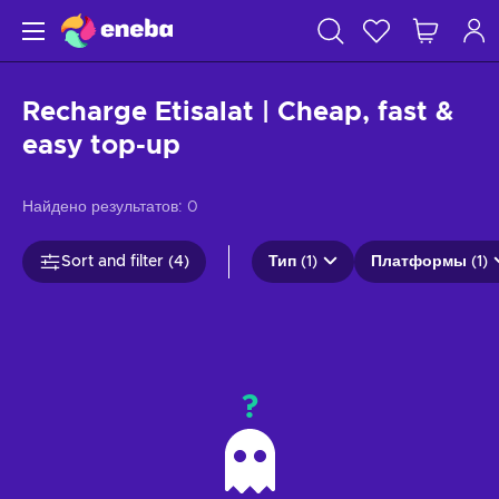
Recharge Etisalat | Cheap, fast &
easy top-up
Найдено результатов:
0
Sort and filter (4)
Тип (1)
Платформы (1)
?