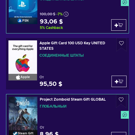
100,00 $
-7%
93,06 $
PSN
5
%
Cashback
Apple Gift Card 100 USD Key UNITED
STATES
СОЕДИНЕННЫЕ ШТАТЫ
От
Apple
95,50 $
Project Zomboid Steam Gift GLOBAL
ГЛОБАЛЬНЫЙ
От
8,96 $
Steam Gift