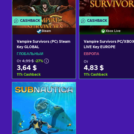
CASHBACK
CASHBACK
Steam
Xbox Live
Vampire Survivors (PC) Steam
Vampire Survivors PC/XBO
Key GLOBAL
LIVE Key EUROPE
ГЛОБАЛЬНЫЙ
ЕВРОПА
От
4,99 $
-27%
От
3,64 $
4,83 $
11
%
Cashback
11
%
Cashback
Добавить в корзину
Добавить в корзину
View offers
View offers