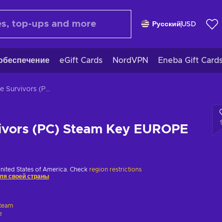
Русский
USD
обеспечение
eGift Cards
NordVPN
Eneba Gift Card
Vampire Survivors (PC) Steam Key EUROPE
ivors (PC) Steam Key EUROPE
United States of America. Check
region restrictions
ля своей страны
team
e