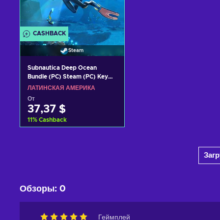
CASHBACK
Steam
Subnautica Deep Ocean
Bundle (PC) Steam (PC) Key
LATAM
ЛАТИНСКАЯ АМЕРИКА
От
37,37 $
11
%
Cashback
Добавить в корзину
Заг
View offers
Обзоры
:
0
Геймплей