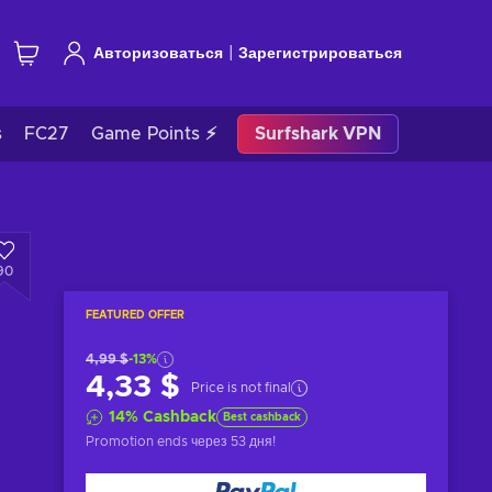
|
Авторизоваться
Зарегистрироваться
s
FC27
Game Points ⚡
Surfshark VPN
90
FEATURED OFFER
4,99 $
-13%
4,33 $
Price is not final
14
%
Cashback
Best cashback
Promotion ends
через 53 дня
!