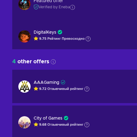
Featured offer
Verified by Eneba
DigitalKeys
9.75
Рейтинг
Превосходно
4
other offers
AAAGaming
9.72
Отзывчивый
рейтинг
City of Games
9.68
Отзывчивый
рейтинг