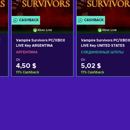
CASHBACK
CASHBACK
Xbox Live
Xbox Live
X
Vampire Survivors PC/XBOX
Vampire Survivors PC/XBO
LIVE Key ARGENTINA
LIVE Key UNITED STATES
АРГЕНТИНА
СОЕДИНЕННЫЕ ШТАТЫ
От
От
4,50 $
5,02 $
11
%
Cashback
11
%
Cashback
Добавить в корзину
Добавить в корзину
View offers
View offers