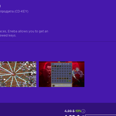
ч
 продукта (CD-KEY)
а
aces, Eneba allows you to get an
iewed keys.
4,99 $
-13%