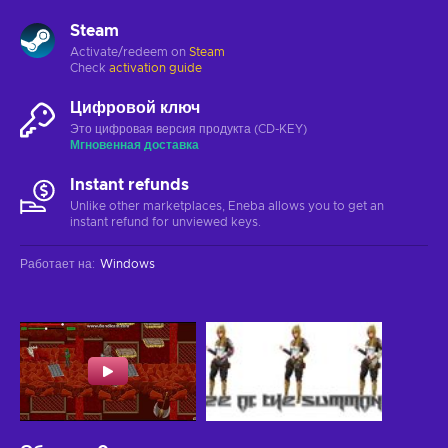
Steam
Activate/redeem on
Steam
Check
activation guide
Цифровой ключ
Это цифровая версия продукта (CD-KEY)
Мгновенная доставка
Instant refunds
Unlike other marketplaces, Eneba allows you to get an
instant refund for unviewed keys.
Работает на
:
Windows