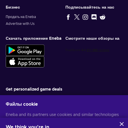
Бизнес
Подписывайтесь на нас
Продать на Eneba
Advertise with Us
Скачать приложение Eneba
Смотрите наши обзоры на
Get personalized game deals
Подписаться
Файлы cookie
You can unsubscribe at any time. Visit
Privacy notice
for more
Eneba and its partners use cookies and similar technologies
information
to collect and analyze information about users of this
website. We use this information to enhance content,
We think you're in