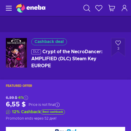
Cashback deal
3
Crypt of the NecroDancer:
DLC
AMPLIFIED (DLC) Steam Key
EUROPE
FEATURED OFFER
6,99 $
-6%
6,55 $
Price is not final
12
%
Cashback
Best cashback
Promotion ends
через 52 дня
!