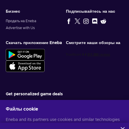
Бизнес
Подписывайтесь на нас
Продать на Eneba
Advertise with Us
Скачать приложение Eneba
Смотрите наши обзоры на
Get personalized game deals
Подписаться
Файлы cookie
You can unsubscribe at any time. Visit
Privacy notice
for more
Eneba and its partners use cookies and similar technologies
information
to collect and analyze information about users of this