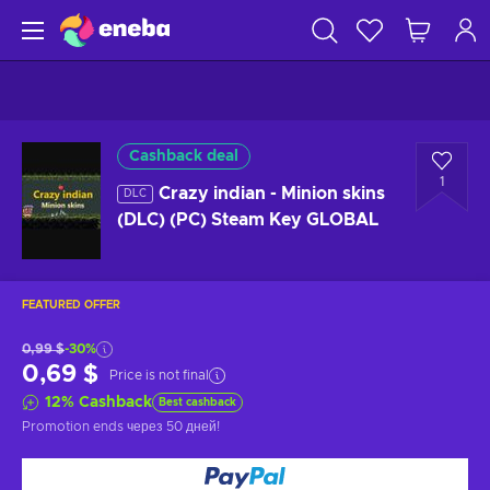
Cashback deal
1
Crazy indian - Minion skins
DLC
(DLC) (PC) Steam Key GLOBAL
FEATURED OFFER
0,99 $
-30%
0,69 $
Price is not final
12
%
Cashback
Best cashback
Promotion ends
через 50 дней
!