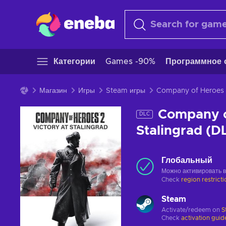
Категории
Games -90%
Программное 
Магазин
Игры
Steam игры
Company of Heroes
Company of
DLC
Stalingrad (
Глобальный
Можно активировать 
Check
region restrict
Steam
Activate/redeem on
S
Check
activation guid