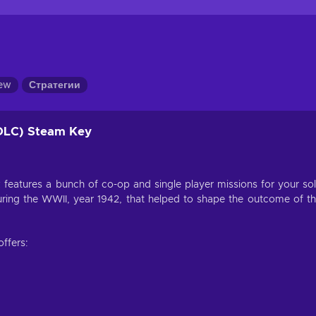
iew
Стратегии
(DLC) Steam Key
features a bunch of co-op and single player missions for your so
 during the WWII, year 1942, that helped to shape the outcome of t
ffers: