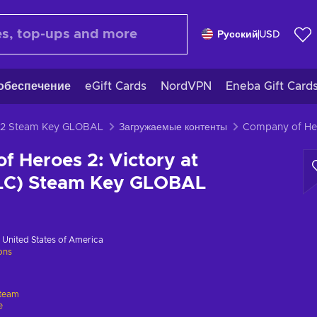
Русский
USD
обеспечение
eGift Cards
NordVPN
Eneba Gift Card
 2 Steam Key GLOBAL
Загружаемые контенты
 Heroes 2: Victory at
DLC) Steam Key GLOBAL
в
United States of America
ions
team
e