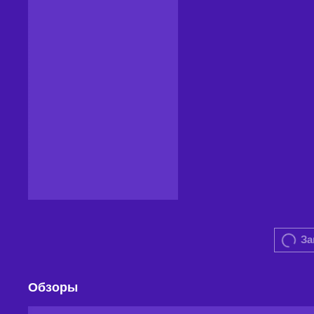
За
Обзоры