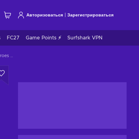
|
Авторизоваться
Зарегистрироваться
s
FC27
Game Points ⚡
Surfshark VPN
Company of Heroes 2: Victory at Stalingrad (DLC) Steam Key GLOBAL