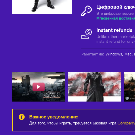
Цифровой клю
Это цифровая версия
Мгновенная доставк
Instant refunds
Unlike other marketpl
instant refund for unv
Работает на
:
Windows
Mac
Важное уведомление
:
Для того, чтобы играть, требуется базовая игра
Company 