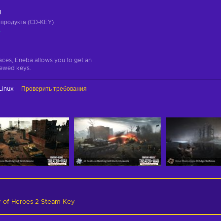
ч
 продукта (CD-KEY)
а
aces, Eneba allows you to get an
iewed keys.
Linux
Проверить требования
of Heroes 2 Steam Key