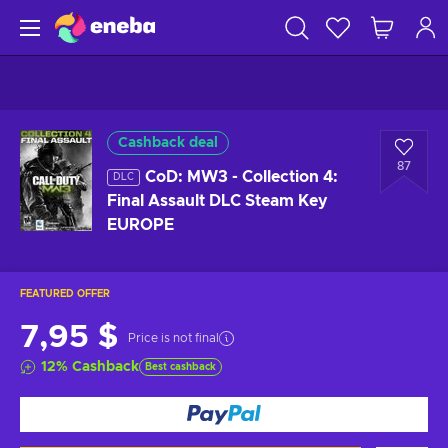
Cashback deal
87
CoD: MW3 - Collection 4:
DLC
Final Assault DLC Steam Key
EUROPE
FEATURED OFFER
7,95 $
Price is not final
12
%
Cashback
Best cashback