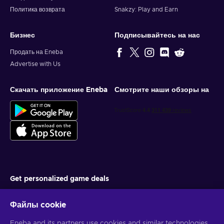
Политика возврата
Snakzy: Play and Earn
Бизнес
Подписывайтесь на нас
Продать на Eneba
Advertise with Us
Скачать приложение Eneba
Смотрите наши обзоры на
Get personalized game deals
Подписаться
Файлы cookie
You can unsubscribe at any time. Visit
Privacy notice
for more
Eneba and its partners use cookies and similar technologies
information