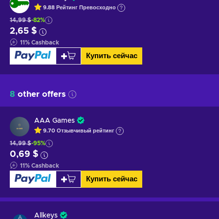
9.88
Рейтинг
Превосходно
14,99 $
-82%
2,65 $
11
%
Cashback
Купить сейчас
8
other offers
AAA Games
9.70
Отзывчивый
рейтинг
14,99 $
-95%
0,69 $
11
%
Cashback
Купить сейчас
Allkeys