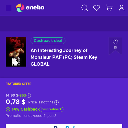
Cashback deal
16
An Interesting Journey of
Monsieur PAF (PC) Steam Key
GLOBAL
FEATURED OFFER
14,99 $
-95%
0,78 $
Price is not final
14
%
Cashback
Best cashback
Promotion ends
через 51 день
!