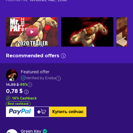
Recommended offers
Featured offer
Verified by Eneba
14,99 $
-95%
0,78 $
14
%
Cashback
Best cashback
Купить сейчас
Green Key