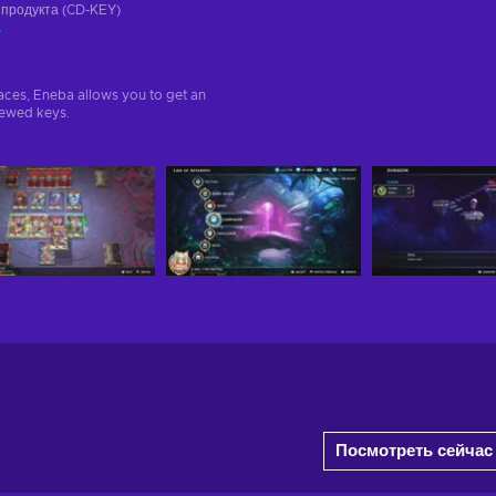
 продукта (CD-KEY)
а
aces, Eneba allows you to get an
iewed keys.
Посмотреть сейчас