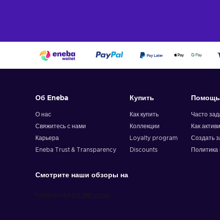
Об Eneba
Купить
Помощь
О нас
Как купить
Часто за
Свяжитесь с нами
Коллекции
Как актив
Карьера
Loyalty program
Создать з
Eneba Trust & Transparency
Discounts
Политика 
Смотрите наши обзоры на