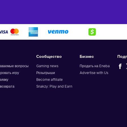
Сообщество
Бизнес
Подп
даваемые вопросы
Gaming news
Продать на Eneba
ировать игру
Розыгрыши
Advertise with Us
аявку
Become affiliate
возврата
Snakzy: Play and Earn