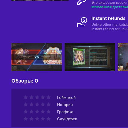
Это цифровая версия
Мгновенная доставк
Instant refunds
Unlike other marketpl
instant refund for unv
Обзоры
:
0
Геймплей
История
Графика
Саундтрек