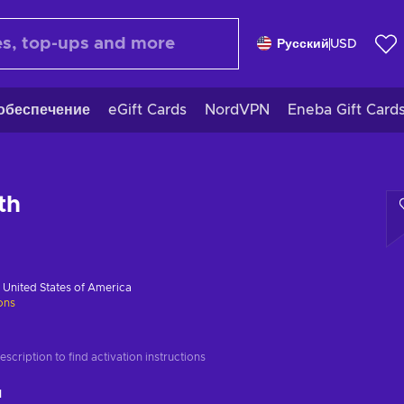
Русский
USD
обеспечение
eGift Cards
NordVPN
Eneba Gift Card
th
в
United States of America
ions
scription to find activation instructions
ч