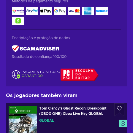
Métodos de pagamento seguros
Encriptação e proteção de dados
Resultado de confiança 100/100
ESCOLHA
PAGAMENTO SEGURO
DO
GARANTIDO
EDITOR
Os jogadores também viram
Tom Clancy's Ghost Recon: Breakpoint
(XBOX ONE) Xbox Live Key GLOBAL
GLOBAL