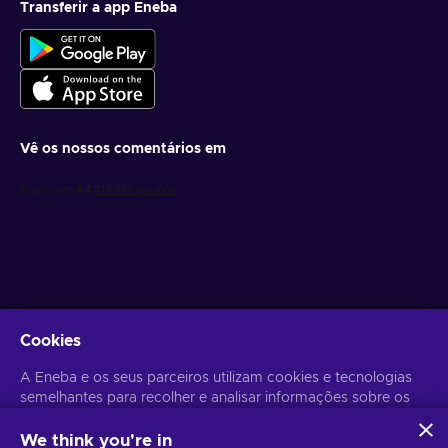
Transferir a app Eneba
Vê os nossos comentários em
Obtém ofertas de jogo personalizadas
Cookies
Subscrever
A Eneba e os seus parceiros utilizam cookies e tecnologias
semelhantes para recolher e analisar informações sobre os
Poderás anular a subscrição a qualquer altura. Visita o
Aviso de
Privacidade
para mais informação.
utilizadores deste sítio Web. Utilizamos estas informações
para melhorar o conteúdo, a publicidade e outros serviços
We think you're in