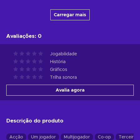
Carregar mais
Avaliações
:
0
Jogabilidade
História
Gráficos
Trilha sonora
Avalia agora
Descrição do produto
Acção
Um jogador
Multijogador
Co-op
Terceira 