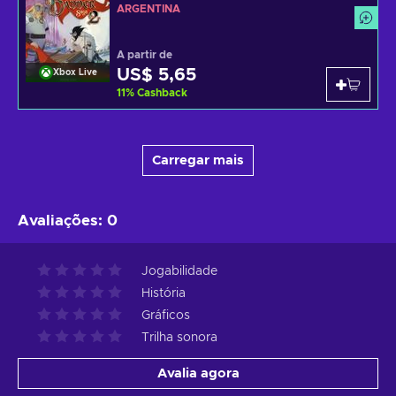
ARGENTINA
A partir de
US$ 5,65
Xbox Live
11
%
Cashback
Carregar mais
Avaliações
:
0
Jogabilidade
História
Gráficos
Trilha sonora
Avalia agora