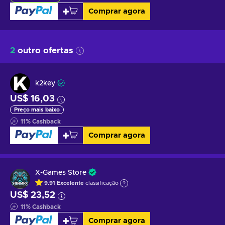
Comprar agora
2
outro ofertas
k2key
US$ 16,03
Preço mais baixo
11
%
Cashback
Comprar agora
X-Games Store
9.91
Excelente
classificação
US$ 23,52
11
%
Cashback
Comprar agora