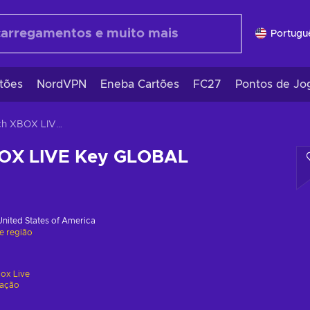
Portugu
tões
NordVPN
Eneba Cartões
FC27
Pontos de Jo
TerraTech XBOX LIVE Key GLOBAL
BOX LIVE Key GLOBAL
United States of America
de região
ox Live
vação