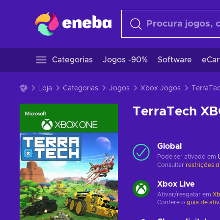
Categorias
Jogos -90%
Software
eCar
Loja
Categorias
Jogos
Xbox Jogos
TerraTech X
Global
Pode ser ativado em
Consultar
restrições 
Xbox Live
Ativar/resgatar em
Xb
Confere o
guia de ati