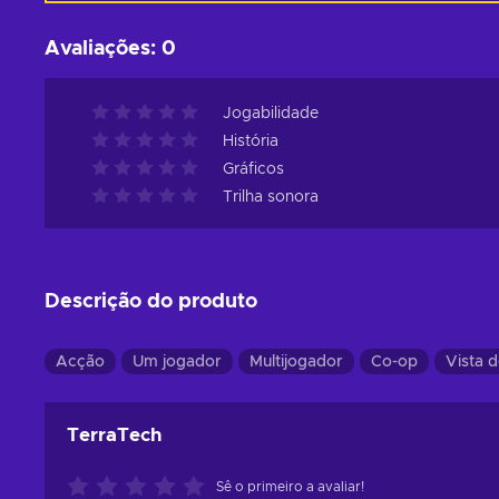
Avaliações
:
0
Jogabilidade
História
Gráficos
Trilha sonora
Descrição do produto
Acção
Um jogador
Multijogador
Co-op
Vista 
TerraTech
Sê o primeiro a avaliar!