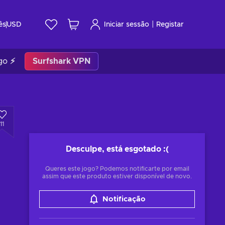
|
ês
USD
Iniciar sessão
Registar
go ⚡
Surfshark VPN
11
Desculpe, está esgotado
:(
Queres este jogo? Podemos notificarte por email
assim que este produto estiver disponível de novo.
Notificação