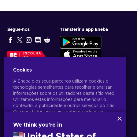
Segue-nos
Transferir a app Eneba
ESCOLHA
DO
EDITOR
Cookies
A Eneba e os seus parceiros utilizam cookies e
tecnologias semelhantes para recolher e analisar
informações sobre os utilizadores deste sítio Web.
Utilizamos estas informações para melhorar o
conteúdo, a publicidade e outros serviços do sítio.
Os seus dados pessoais também podem ser
utilizados para a personalização de anúncios.
Ao clicar em 'Aceitar tudo', está a consentir a
We think you're in
utilização destas tecnologias pela Eneba e pelos
United States of
seus parceiros. Pode ajustar o seu consentimento