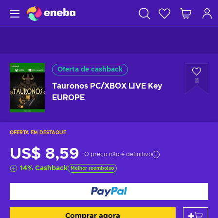
Oferta de cashback
11
Tauronos PC/XBOX LIVE Key
EUROPE
OFERTA EM DESTAQUE
US$ 8,59
O preço não é definitivo
14
%
Cashback
Melhor reembolso
Comprar agora