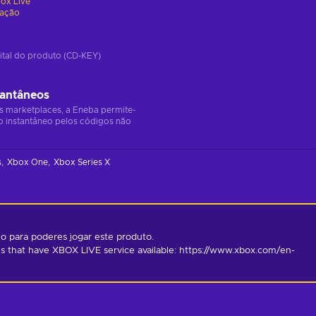
ox Live
vação
ital do produto (CD-KEY)
tantâneos
s marketplaces, a Eneba permite-
o instantâneo pelos códigos não
s
Xbox One
Xbox Series X
o para poderes jogar este produto.
s that have XBOX LIVE service available: https://www.xbox.com/en-