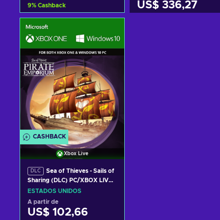
US$ 336,27
9
%
Cashback
Adicionar ao carrinho
Adicionar ao carrinh
Consultar ofertas
Consultar ofertas
CASHBACK
Xbox Live
Sea of Thieves - Sails of
DLC
Sharing (DLC) PC/XBOX LIVE
Key UNITED STATES
ESTADOS UNIDOS
A partir de
US$ 102,66