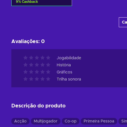
9
%
Cashback
Adicionar ao carrinho
Ca
Consultar ofertas
Avaliações
:
0
Jogabilidade
História
Gráficos
Trilha sonora
Descrição do produto
Acção
Multijogador
Co-op
Primeira Pessoa
Si