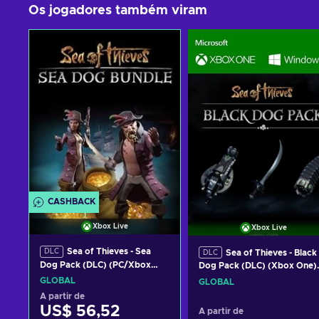
Os jogadores também viram
CASHBACK
Xbox Live
Xbox Live
Sea of Thieves - Sea
DLC
Sea of Thieves - Black
DLC
Dog Pack (DLC) (PC/Xbox
Dog Pack (DLC) (Xbox One)
One) Xbox Live Key GLOBAL
Xbox Live Key GLOBAL
GLOBAL
GLOBAL
A partir de
US$ 56,52
A partir de