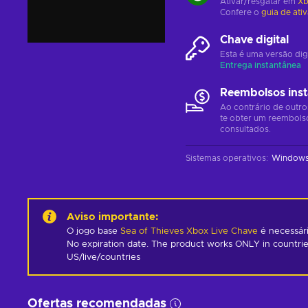
Ativar/resgatar em
Xb
Confere o
guia de ati
Chave digital
Esta é uma versão dig
Entrega instantânea
Reembolsos ins
Ao contrário de outro
te obter um reembols
consultados.
Sistemas operativos
:
Window
Aviso importante
:
O jogo base
Sea of Thieves Xbox Live Chave
é necessári
No expiration date. The product works ONLY in countrie
US/live/countries
Ofertas recomendadas