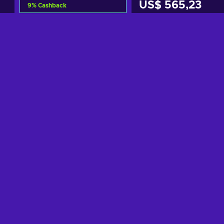
US$ 565,23
9
%
Cashback
Adicionar ao carrinho
o
Adicionar ao carrinh
Consultar ofertas
Consultar ofertas