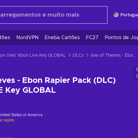
Portugu
tões
NordVPN
Eneba Cartões
FC27
Pontos de Jo
box One) Xbox Live Key GLOBAL
DLCs
Sea of Thieves - Ebon Rapier Pack (DLC) PC/XBOX LIVE Key GLOBAL
eves - Ebon Rapier Pack (DLC)
E Key GLOBAL
United States of America
de região