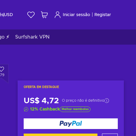
|
ês
USD
Iniciar sessão
Registar
go ⚡
Surfshark VPN
279
OFERTA EM DESTAQUE
US$ 4,72
O preço não é definitivo
12
%
Cashback
Melhor reembolso