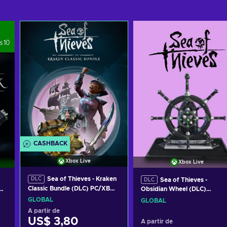
CASHBACK
Xbox Live
Xbox Live
Sea of Thieves - Kraken
DLC
Sea of Thieves -
DLC
Classic Bundle (DLC) PC/XBOX
Obsidian Wheel (DLC)
LIVE Key GLOBAL
PC/XBOX LIVE Key GLOBAL
GLOBAL
GLOBAL
A partir de
US$ 3,80
A partir de