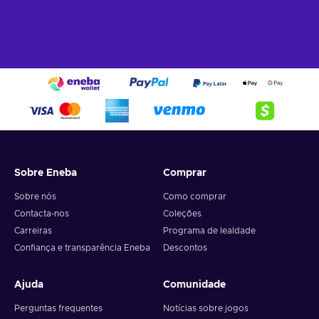
estreitos acontece através da perspetiva da primeira
pessoa. Mesmo quando empenhando uma arma, terás de
te aproximar e eliminar pessoalmente o inimigo que te
persegue ;
Um novo Pesadelo.
A enigmática vila é casa de muitos
tipos de inimigos, desde pequenos e ágeis a muito
maiores e destrutivos. Terás de te adaptar a cada um
deles se queres eliminá-los de forma bem sucedida ;
Uma vila ganha vida.
É mais do que apenas um pano
de fundo que é casa de variadas criaturas sinistras. Para
escapar ao terror, terás de descobrir todos os segredos
Sobre Eneba
Comprar
escondidos nela ;
Sobre nós
Como comprar
O preço de Resident Evil Village é barato.
Contacta-nos
Coleções
Carreiras
Programa de lealdade
Mergulha de novo no terror
Confiança e transparência Eneba
Descontos
Vários anos se passaram no jogo Resident Evil Village, desde
os eventos de RE7: Biohazard. A vida parece-se boa e
Ajuda
Comunidade
sossegada para Ethan Winters e sua mulher Mia, que se
fixaram num local completamente novo com a sua filha
Perguntas frequentes
Notícias sobre jogos
pequena. Esta idílio é rapidamente destruído quando numa