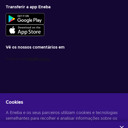
Transferir a app Eneba
Vê os nossos comentários em
Obtém ofertas de jogo personalizadas
Cookies
Subscrever
A Eneba e os seus parceiros utilizam cookies e tecnologias
semelhantes para recolher e analisar informações sobre os
Poderás anular a subscrição a qualquer altura. Visita o
Aviso de
Privacidade
para mais informação.
utilizadores deste sítio Web. Utilizamos estas informações