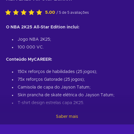
5.00
/ 5 de 5 avaliações
O NBA 2K25 All-Star Edition inclui:
Jogo NBA 2K25;
100 000 VC.
Conteúdo MyCAREER:
150x reforços de habilidades (25 jogos);
75x reforços Gatorade (25 jogos);
Camisola de capa do Jayson Tatum;
Skin prancha de skate elétrica do Jayson Tatum;
T-shirt design estrelas capa 2K25.
Caixa promocional MyTEAM
Saber mais
10 Cartas de jogador MyTEAM (3 garantidas com mais
de 89 OVR);