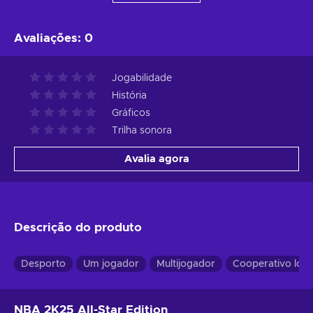
Avaliações
:
0
Jogabilidade
História
Gráficos
Trilha sonora
Avalia agora
Descrição do produto
Desporto
Um jogador
Multijogador
Cooperativo loca
NBA 2K25 All-Star Edition