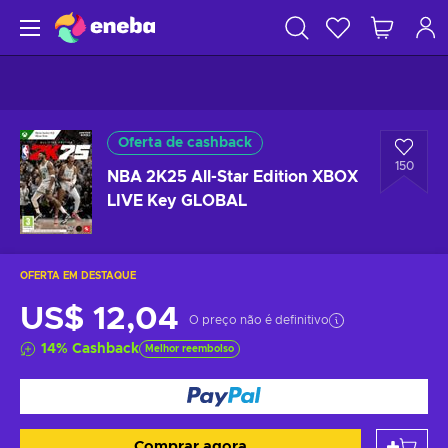
Oferta de cashback
150
NBA 2K25 All-Star Edition XBOX
LIVE Key GLOBAL
OFERTA EM DESTAQUE
US$ 12,04
O preço não é definitivo
14
%
Cashback
Melhor reembolso
Comprar agora