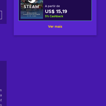
A partir de
US$ 15,19
5
%
Cashback
Ver mais
om
 a
st
to