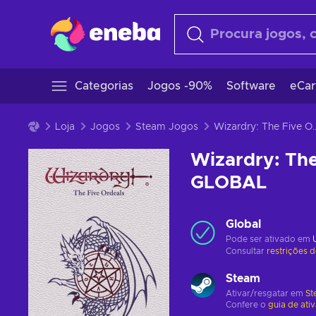
Categorias
Jogos -90%
Software
eCar
Loja
Jogos
Steam Jogos
Wizardry: The Five Ordeals
Wizardry: The
GLOBAL
Global
Pode ser ativado em
Consultar
restrições 
Steam
Ativar/resgatar em
St
Confere o
guia de ati