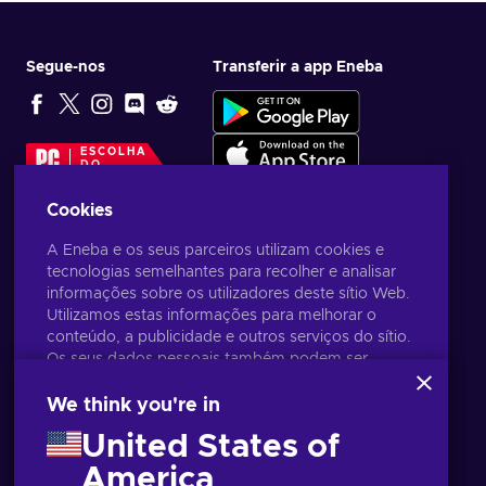
Segue-nos
Transferir a app Eneba
ESCOLHA
DO
EDITOR
Cookies
A Eneba e os seus parceiros utilizam cookies e
tecnologias semelhantes para recolher e analisar
informações sobre os utilizadores deste sítio Web.
Utilizamos estas informações para melhorar o
conteúdo, a publicidade e outros serviços do sítio.
Os seus dados pessoais também podem ser
utilizados para a personalização de anúncios.
Ao clicar em 'Aceitar tudo', está a consentir a
We think you're in
utilização destas tecnologias pela Eneba e pelos
United States of
seus parceiros. Pode ajustar o seu consentimento
clicando em 'Personalizar'.
America
Português
USD