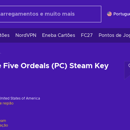
Portugu
tões
NordVPN
Eneba Cartões
FC27
Pontos de Jo
 (PC) Steam Key GLOBAL
 Five Ordeals (PC) Steam Key
United States of America
de região
eam
vação