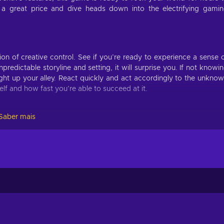
a great price and dive heads down into the electrifying gami
on of creative control. See if you’re ready to experience a sense 
predictable storyline and setting, it will surprise you. If not knowi
right up your alley. React quickly and act accordingly to the unkno
f and how fast you’re able to succeed at it.
Saber mais
y: The Five Ordeals key? Here are some gameplay elements a
isuals and models, and cannot be viewed from other angles;
durally-generated paths and slaying every beast and boss to reach
tense, non-stop action;
issions, and embark on quests that may change the world;
 manner by only taking turns;