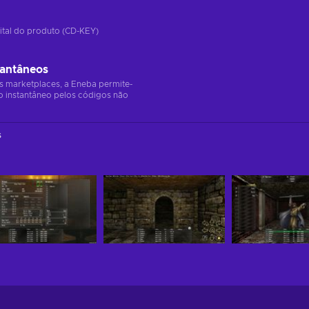
ital do produto (CD-KEY)
tantâneos
s marketplaces, a Eneba permite-
o instantâneo pelos códigos não
s