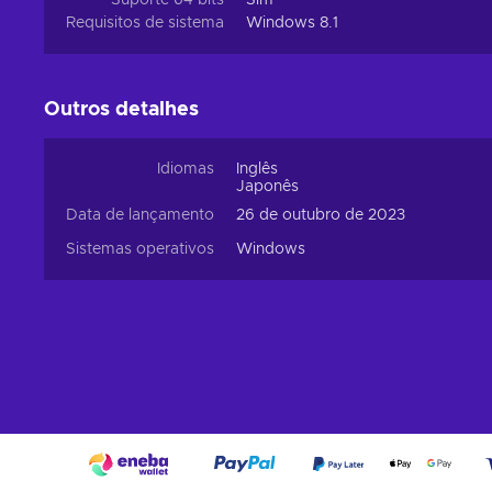
Suporte 64 bits
Sim
Cheap Wizardry: The Five Ordeals key price.
Requisitos de sistema
Windows 8.1
Outros detalhes
Idiomas
Inglês
Japonês
Data de lançamento
26 de outubro de 2023
Sistemas operativos
Windows