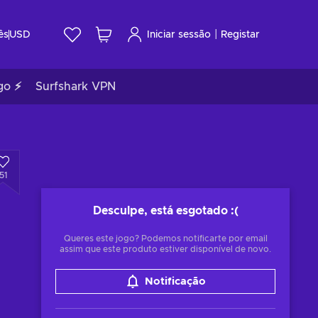
|
ês
USD
Iniciar sessão
Registar
go ⚡
Surfshark VPN
51
Desculpe, está esgotado
:(
Queres este jogo? Podemos notificarte por email
assim que este produto estiver disponível de novo.
Notificação