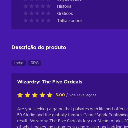
História
Gráficos
Trilha sonora
Descrição do produto
Indie
RPG
Wizardry: The Five Ordeals
5.00
/ 5 de 1 avaliações
Are you seeking a game that pulsates with life and offers
59 Studio and the globally famous Game*Spark Publishing 
result, Wizardry: The Five Ordeals key on Steam marks 2
of what makes indie games so engrossing and adding inve