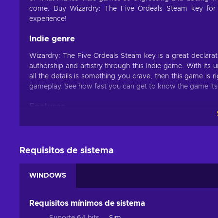
come. Buy Wizardry: The Five Ordeals Steam key for 
experience!
Indie genre
Wizardry: The Five Ordeals Steam key is a great declarati
authorship and artistry through this Indie game. With its un
all the details is something you crave, then this game is 
gameplay. See how fast you can get to know the game itsel
Features
Curious about what awaits you once you buy Wizardr
innovations that will hook you in right from the start:
Requisitos de sistema
2D graphics – The world consists of two-dimensional v
Dungeon crawler – You are tasked with exploring proce
WINDOWS
the end of the game;
Hack and slash – You have to slay tons of enemies in in
RPG – You have to level up your character, complete m
Requisitos mínimos de sistema
Turn-based – Players can move and fight in a restricted